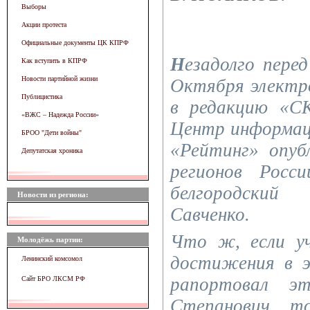
Выборы
Акции протеста
Официальные документы ЦК КПРФ
Н
езадолго пере
Как вступить в КПРФ
Новости партийной жизни
Октября электр
Публицистика
в редакцию «С
«ВЖC – Надежда России»
Центр информац
БРОО "Дети войны"
«Рейтинг» опуб
Депутатская хроника
регионов Росс
белгородский
Новости из региона:
Савченко.
Что ж, если у
Молодёжь партии:
достижения в э
Ленинский комсомол
рапортовал э
Сайт БРО ЛКСМ РФ
Степанович, т