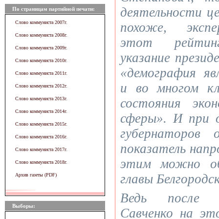
деятельности це
По страницам партийной печати:
Слово коммуниста 2007г.
похоже, экспе
Слово коммуниста 2008г.
этот рейтинг
Слово коммуниста 2009г.
указание прези
Слово коммуниста 2010г.
«демография яв
Слово коммуниста 2011г.
и во многом к
Слово коммуниста 2012г.
Слово коммуниста 2013г.
состояния эко
Слово коммуниста 2014г.
сферы». И при 
Слово коммуниста 2015г.
губернаторов 
Слово коммуниста 2016г.
показатель напр
Слово коммуниста 2017г.
этим можно об
Слово коммуниста 2018г.
главы Белгородс
Архив газеты (PDF)
Ведь после п
Выборы:
Савченко на э