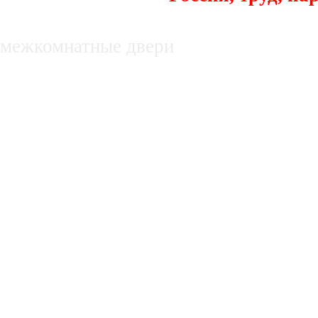
декоративные заборы
межкомнатные двери
недвижимость в белгороде, купля, про
нежилые помещения
Оборудование для производства субст