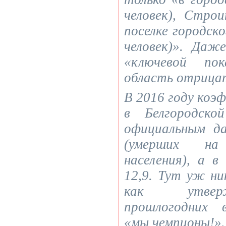
человек), Строи
поселке городск
человек)». Даж
«ключевой пок
область отрицат
В 2016 году ко
в Белгородско
официальным да
(умерших на
населения), а в
12,9. Тут уж ни
как утверж
прошлогодних 
«мы чемпионы!».