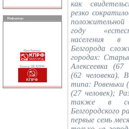
как свидетель
резко сократило
Информер:
положительной 
году «естес
населения в 
Белгорода сложи
Наш баннер:
городах: Старый
Алексеевка (67
Баннер ЦК КПРФ:
(62 человека). 
типа: Ровеньки (
(27 человек); Ра
также в сел
Белгородского ра
первые семь мес
только «в горо