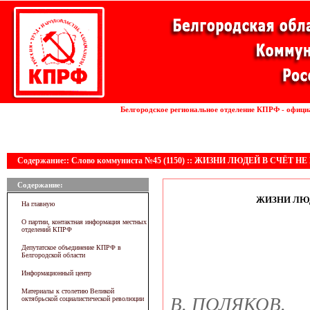
Установка волоконных лазеров
Белгородское региональное отделение КПРФ - офици
линии
Содержание:: Слово коммуниста №45 (1150) :: ЖИЗНИ ЛЮДЕЙ В СЧЁТ Н
Содержание:
ЖИЗНИ ЛЮД
На главную
О партии, контактная информация местных
отделений КПРФ
Депутатское объединение КПРФ в
Белгородской области
Информационный центр
Материалы к столетию Великой
В. ПОЛЯКОВ.
октябрьской социалистической революции