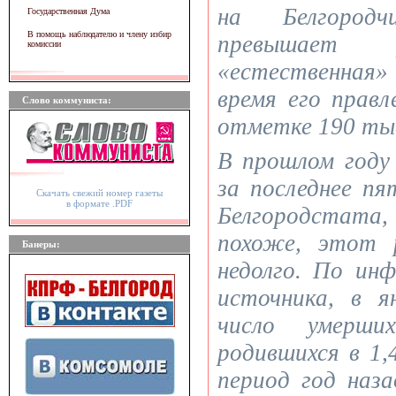
на Белгород
Государственная Дума
В помощь наблюдателю и члену избир
превышает 
комиссии
«естественная»
время его прав
Слово коммуниста:
отметке 190 тыс
В прошлом году
за последнее п
Скачать свежий номер газеты
в формате .PDF
Белгородстата
похоже, этот 
Банеры:
недолго. По ин
источника, в я
число умерши
родившихся в 1,
период год наза