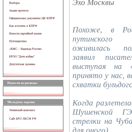
Эхо Москвы
Выборы
Акции протеста
Официальные документы ЦК КПРФ
Как вступить в КПРФ
Похоже, в Рос
Новости партийной жизни
путинского 
Публицистика
оживилась по
«ВЖC – Надежда России»
заявил писате
БРОО "Дети войны"
выступая на 
Депутатская хроника
принято у нас, 
схватки бульдого
Новости из региона:
Когда разлетела
Молодёжь партии:
Шушенской Г
Ленинский комсомол
стрелки на Чуба
Сайт БРО ЛКСМ РФ
для оного).