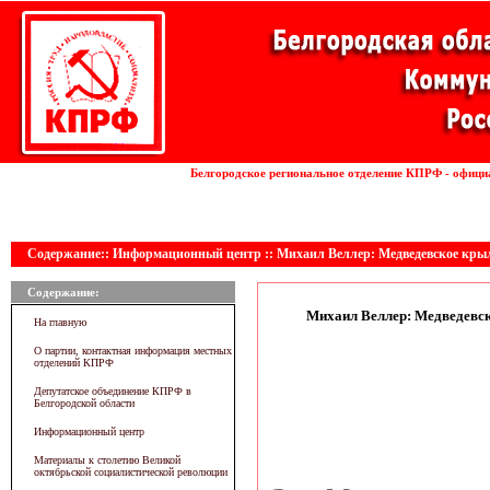
Установка волоконных лазеров
Белгородское региональное отделение КПРФ - офици
линии
Содержание:: Информационный центр :: Михаил Веллер: Медведевское кры
Содержание:
Михаил Веллер: Медведевск
На главную
О партии, контактная информация местных
отделений КПРФ
Депутатское объединение КПРФ в
Белгородской области
Информационный центр
Материалы к столетию Великой
октябрьской социалистической революции