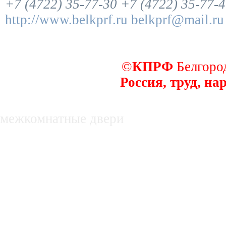
+7 (4722) 35-77-30
+7 (4722) 35-77-
http://www.belkprf.ru
belkprf@mail.ru
©
КПРФ
Белгород
Россия, труд, на
декоративные заборы
межкомнатные двери
недвижимость в белгороде, купля, про
нежилые помещения
Оборудование для производства субст