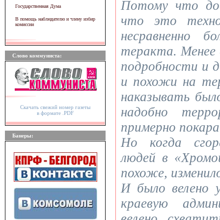
Потому что дов
Государственная Дума
что это техно
В помощь наблюдателю и члену избир
комиссии
несравненно б
теракта. Менее 
Слово коммуниста:
подробности и 
и похожи на те
наказывать было
Скачать свежий номер газеты
надобно терро
в формате .PDF
примерно покара
Банеры:
Но когда сгор
людей в «Хромо
похоже, изменило
И было велено 
краевую адми
велено схвати