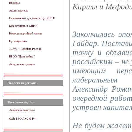
Выборы
Кирилл и Мефод
Акции протеста
Официальные документы ЦК КПРФ
Как вступить в КПРФ
Закончилась эпо
Новости партийной жизни
Гайдар. Постав
Публицистика
«ВЖC – Надежда России»
точку и объяви
БРОО "Дети войны"
российским – не
Депутатская хроника
имеющим перс
либеральным
Новости из региона:
Александр Роман
очередной работ
Молодёжь партии:
устроен капитал
Ленинский комсомол
Сайт БРО ЛКСМ РФ
Не будем жалет