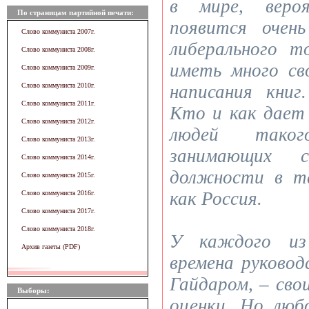
в мире, вероя
По страницам партийной печати:
появится очен
Слово коммуниста 2007г.
либерального т
Слово коммуниста 2008г.
иметь много св
Слово коммуниста 2009г.
Слово коммуниста 2010г.
написания книг
Слово коммуниста 2011г.
Кто и как дает
Слово коммуниста 2012г.
людей тако
Слово коммуниста 2013г.
занимающих с
Слово коммуниста 2014г.
должности в та
Слово коммуниста 2015г.
как Россия.
Слово коммуниста 2016г.
Слово коммуниста 2017г.
Слово коммуниста 2018г.
У каждого из
Архив газеты (PDF)
времена руково
Гайдаром, – сво
Выборы:
оценки. Но лю