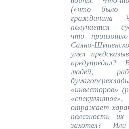
войны. Что-то
(«что было 
гражданина 
получается – с
что произошло
Саяно-Шушенск
умел предсказ
предупредил? 
людей, р
бумагоперек
«инвесторов» (
«спекулянтов»
отражает хара
полезность их
захотел? И