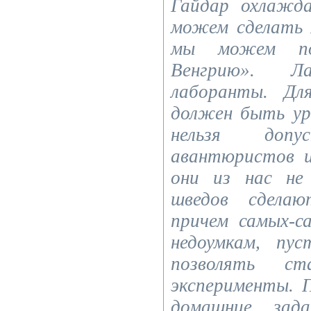
Гайдар охлажд
можем сделать
мы можем по
Венгрию». Ла
лаборанты. Дл
должен быть ур
нельзя доп
авантюристов и
они из нас не
шведов сделаю
причем самых-с
недоумкам, пу
позволять с
эксперименты. 
домашние зада