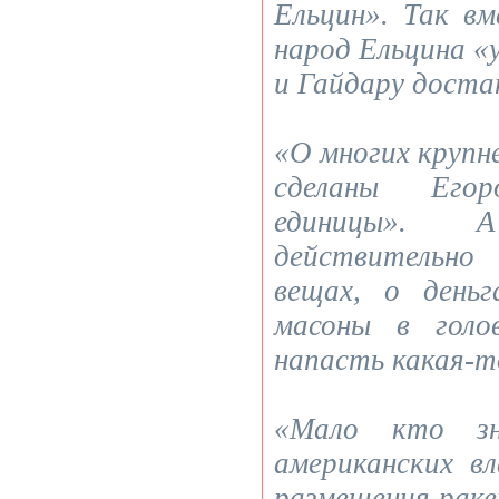
Ельцин». Так вм
народ Ельцина «
и Гайдару доста
«О многих крупн
сделаны Его
единицы». 
действительн
вещах, о день
масоны в голо
напасть какая-т
«Мало кто зн
американских в
размещения раке