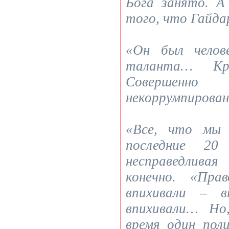
Бога занято. А
того, что Гайдар
«Он был челов
таланта… Кри
Совершен
некоррумпирован
«Все, что мы 
последние 20
несправедлив
конечно. «Пр
впихивали – вп
впихивали… Но
время один пол