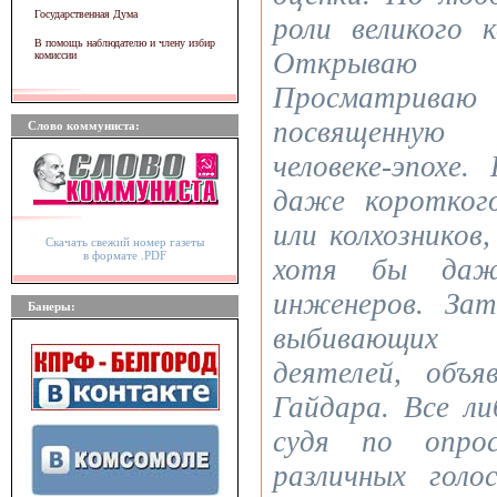
Государственная Дума
роли великого
В помощь наблюдателю и члену избир
Открываю
комиссии
Просматриваю
посвященную
Слово коммуниста:
человеке-эпохе
даже коротког
или колхозников,
Скачать свежий номер газеты
в формате .PDF
хотя бы даж
инженеров. За
Банеры:
выбивающих 
деятелей, объя
Гайдара. Все ли
судя по опро
различных голо