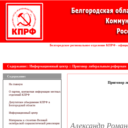
Установка волоконных лазеров
Белгородское региональное отделение КПРФ - офици
линии
Содержание:: Информационный центр :: Приговор либеральным реформам
Содержание:
Приговор 
На главную
О партии, контактная информация местных
отделений КПРФ
Депутатское объединение КПРФ в
Белгородской области
Информационный центр
Материалы к столетию Великой
Александр Роман
октябрьской социалистической революции