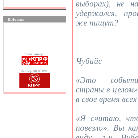
выборах), не 
удержался, пр
Информер:
же пишут?
Наш баннер:
Чубайс
Баннер ЦК КПРФ:
«Это – событи
страны в целом»
в свое время всех
«Я считаю, чт
повезло». Вы к
виду, г-н Чуб