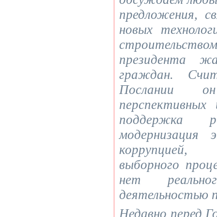
предложения, с
новых технолог
строительством
президента ж
граждан. Счи
Послании о
перспективных 
поддержка ре
модернизация 
коррупцией,
выборного проц
нет реальн
деятельностью 
Недавно перед Г