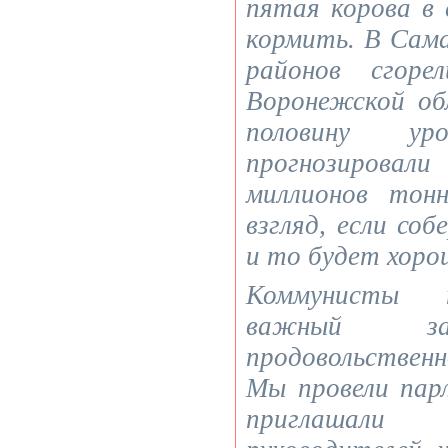
пятая корова в 
кормить. В Сама
районов сгоре
Воронежской об
половину у
прогнозиров
миллионов тон
взгляд, если соб
и то будет хоро
Коммунисты п
важный 
продовольстве
Мы провели пар
приглашал