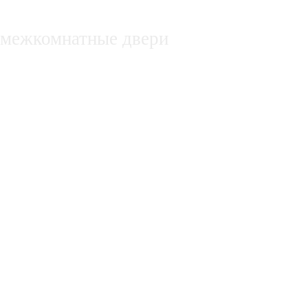
декоративные заборы
межкомнатные двери
недвижимость в белгороде, купля, про
нежилые помещения
Оборудование для производства субст