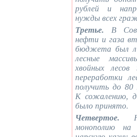
рублей и напр
нужды всех граж
Третье.
В Сове
нефти и газа в
бюджета был ле
лесные массив
хвойных лесов
переработки л
получить до 80 
К сожалению, 
было принято.
Четвертое.
Нео
монополию на
царскую казну в