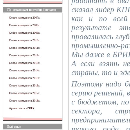
работать в два
сказал лидер КПР
По страницам партийной печати:
как и по всей
Слово коммуниста 2007г.
результате эт
Слово коммуниста 2008г.
Слово коммуниста 2009г.
провалилась глу
Слово коммуниста 2010г.
промышленно-р
Слово коммуниста 2011г.
Мы даже в БРИК
Слово коммуниста 2012г.
А если взять н
Слово коммуниста 2013г.
страны, то и зде
Слово коммуниста 2014г.
Слово коммуниста 2015г.
Поэтому надо б
Слово коммуниста 2016г.
серию решений, в
Слово коммуниста 2017г.
с бюджетом, по
Слово коммуниста 2018г.
Архив газеты (PDF)
сектора, стро
предпринимате
такого рода р
Выборы: