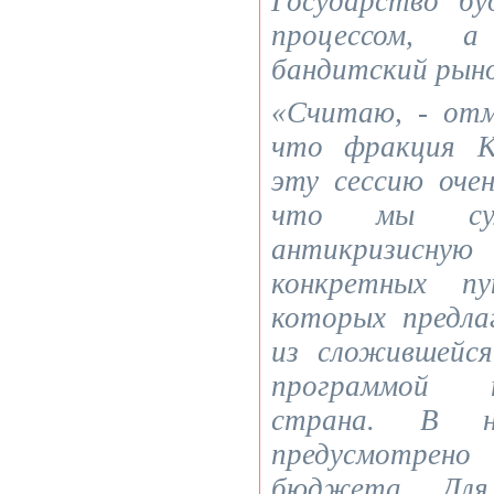
Государство б
процессом, 
бандитский рыно
«Считаю, - отм
что фракция 
эту сессию очен
что мы сум
антикризисную
конкретных п
которых предла
из сложившейс
программой п
страна. В н
предусмотрено 
бюджета. Для