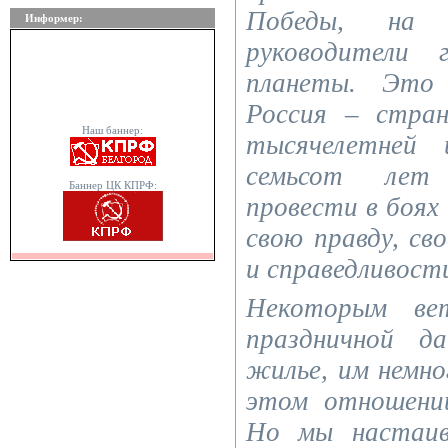
Победы, на 
Информер:
руководители 
планеты. Это 
Россия – стра
Наш баннер:
тысячелетней
семьсот лет
Баннер ЦК КПРФ:
провести в боях
свою правду, св
и справедливост
Некоторым ве
праздничной д
жилье, им немно
этом отношении
Но мы настаив