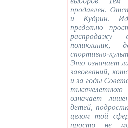
выборов. Тем
продавлен. Отс
и Кудрин. Ид
предельно про
распродажу 
поликлиник, 
спортивно-кул
Это означает л
завоеваний, кот
и за годы Советс
тысячелетн
означает лише
детей, подростк
целом той сфе
просто не мо