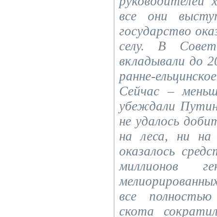
руководителей 
все они высту
государство ока
селу. В Совет
вкладывали до 
ранне-ельцинско
Сейчас – мень
убеждали Путин
не удалось доби
на леса, ни на
оказалось сред
миллионов ге
мелиорированных
все полностью
скота сократи