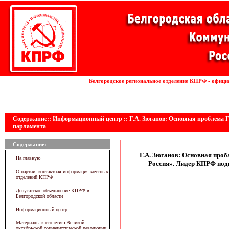
Установка волоконных лазеров
Белгородское региональное отделение КПРФ - офици
линии
Содержание:: Информационный центр :: Г.А. Зюганов: Основная проблема Г
парламента
Содержание:
Г.А. Зюганов: Основная проб
На главную
Россия». Лидер КПРФ подв
О партии, контактная информация местных
отделений КПРФ
Депутатское объединение КПРФ в
Белгородской области
Информационный центр
Материалы к столетию Великой
октябрьской социалистической революции