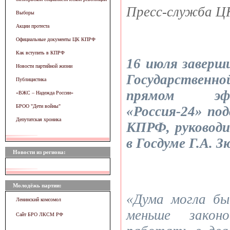
Пресс-служба 
Выборы
Акции протеста
Официальные документы ЦК КПРФ
Как вступить в КПРФ
16 июля заверши
Новости партийной жизни
Государственн
Публицистика
прямом эфи
«ВЖC – Надежда России»
БРОО "Дети войны"
«Россия-24» по
Депутатская хроника
КПРФ, руковод
в Госдуме Г.А. З
Новости из региона:
Молодёжь партии:
«Дума могла бы
Ленинский комсомол
меньше зако
Сайт БРО ЛКСМ РФ