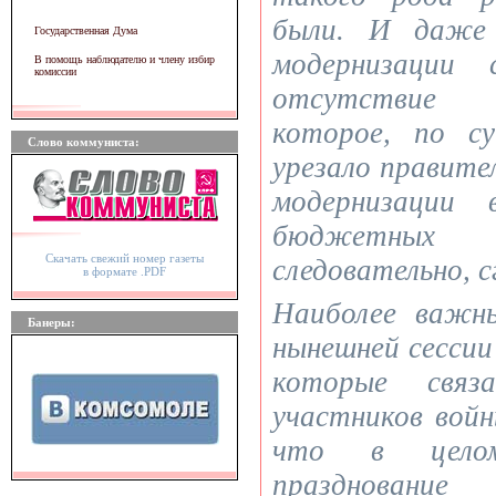
были. И даже 
Государственная Дума
модернизации 
В помощь наблюдателю и члену избир
комиссии
отсутствие 
которое, по с
Слово коммуниста:
урезало правите
модернизации 
бюджетных а
Скачать свежий номер газеты
следовательно, с
в формате .PDF
Наиболее важн
Банеры:
нынешней сессии
которые связ
участников войн
что в цело
празднование