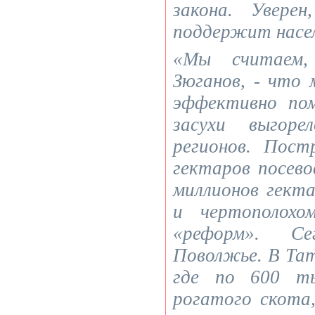
закона. Увере
поддержит насел
«Мы считаем, 
Зюганов, - что
эффективно пом
засухи выгор
регионов. Пост
гектаров посево
миллионов гекта
и чертополохо
«реформ». С
Поволжье. В Та
где по 600 ты
рогатого скота