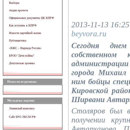
Выборы
Акции протеста
Официальные документы ЦК КПРФ
2013-11-13 16:25
Как вступить в КПРФ
beyvora.ru
Новости партийной жизни
Публицистика
Сегодня дне
«ВЖC – Надежда России»
собственном к
БРОО "Дети войны"
администрации
Депутатская хроника
города Михаил
ним бойцы спец
Новости из региона:
Кировской рай
Ширвани Автар
Молодёжь партии:
Столяров был 
Ленинский комсомол
Сайт БРО ЛКСМ РФ
получении кру
Автарханова. 