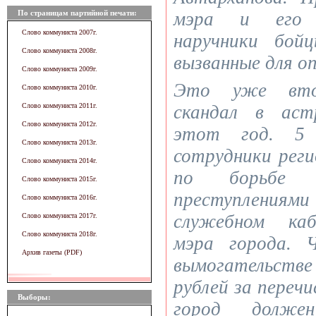
По страницам партийной печати:
мэра и его п
Слово коммуниста 2007г.
наручники бойц
Слово коммуниста 2008г.
вызванные для о
Слово коммуниста 2009г.
Это уже втор
Слово коммуниста 2010г.
Слово коммуниста 2011г.
скандал в аст
Слово коммуниста 2012г.
этот год. 5
Слово коммуниста 2013г.
сотрудники реги
Слово коммуниста 2014г.
по борьбе с
Слово коммуниста 2015г.
преступлени
Слово коммуниста 2016г.
служебном каб
Слово коммуниста 2017г.
Слово коммуниста 2018г.
мэра города. 
Архив газеты (PDF)
вымогательстве
рублей за перечи
Выборы:
город долже