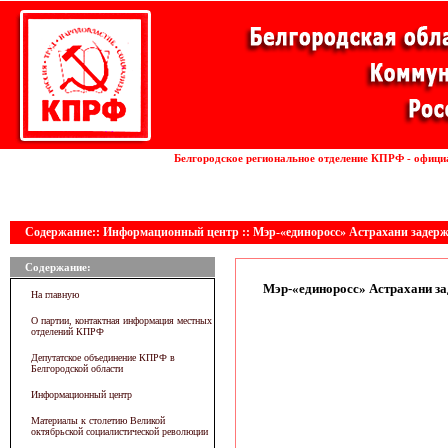
Установка волоконных лазеров
Белгородское региональное отделение КПРФ - офици
линии
Содержание:: Информационный центр :: Мэр-«единоросс» Астрахани задерж
Содержание:
Мэр-«единоросс» Астрахани за
На главную
О партии, контактная информация местных
отделений КПРФ
Депутатское объединение КПРФ в
Белгородской области
Информационный центр
Материалы к столетию Великой
октябрьской социалистической революции