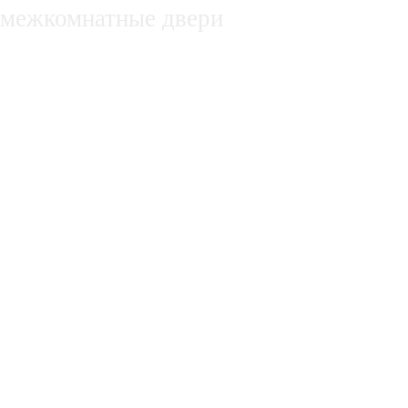
межкомнатные двери
недвижимость в белгороде, купля, про
нежилые помещения
Оборудование для производства субст