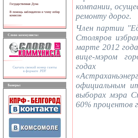
компании, осущ
Государственная Дума
В помощь наблюдателю и члену избир
ремонту дорог.
комиссии
Член партии "Е
Слово коммуниста:
Столяров избра
марте 2012 года
вице-мэром го
годах 
Скачать свежий номер газеты
в формате .PDF
«Астраханьэ
официальным ит
Банеры:
выборах мэра С
60% процентов г