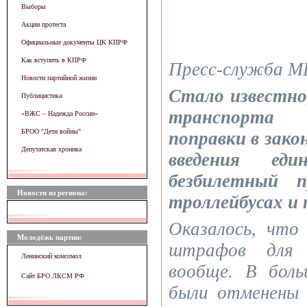
Выборы
Акции протеста
Официальные документы ЦК КПРФ
Как вступить в КПРФ
Пресс-служба 
Новости партийной жизни
Стало известн
Публицистика
транспорта
«ВЖC – Надежда России»
БРОО "Дети войны"
поправки в зако
Депутатская хроника
введения ед
безбилетный п
Новости из региона:
троллейбусах и
Оказалось, что
Молодёжь партии:
штрафов для 
Ленинский комсомол
вообще. В боль
Сайт БРО ЛКСМ РФ
были отменены