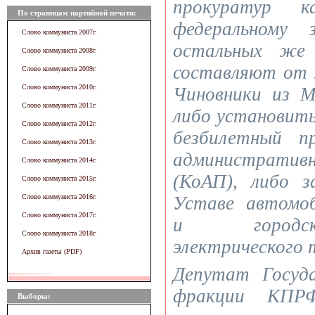
прокуратур к
По страницам партийной печати:
федеральному 
Слово коммуниста 2007г.
остальных же
Слово коммуниста 2008г.
составляют от 
Слово коммуниста 2009г.
Слово коммуниста 2010г.
Чиновники из 
Слово коммуниста 2011г.
либо установит
Слово коммуниста 2012г.
безбилетный п
Слово коммуниста 2013г.
административ
Слово коммуниста 2014г.
(КоАП), либо 
Слово коммуниста 2015г.
Слово коммуниста 2016г.
Уставе автомо
Слово коммуниста 2017г.
и городск
Слово коммуниста 2018г.
электрического 
Архив газеты (PDF)
Депутат Госуд
фракции КПР
Выборы: