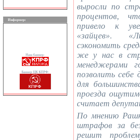
выросли по стр
процентов, чт
Информер:
привело к уве
«зайцев». 
сэкономить сред
же у нас в ст
Наш баннер:
менеджерами г
позволить себе 
Баннер ЦК КПРФ:
для большинст
проезда ощутимо
считает депута
По мнению Рашк
штрафов за бе
решит проблем