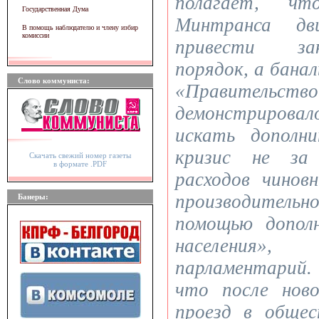
полагает, чт
Государственная Дума
Минтранса д
В помощь наблюдателю и члену избир
комиссии
привести за
порядок, а бан
Слово коммуниста:
«Правительств
демонстриров
искать дополн
кризис не за
Скачать свежий номер газеты
в формате .PDF
расходов чинов
производител
Банеры:
помощью допол
населения»
парламентарий
что после нов
проезд в обще