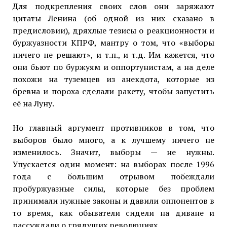
Для подкрепления своих слов они заряжают
цитаты Ленина (об одной из них сказано в
предисловии), дряхлые тезисы о реакционности и
буржуазности КПРФ, мантру о том, что «выборы
ничего не решают», и т.п., и т.д. Им кажется, что
они бьют по буржуям и оппортунистам, а на деле
похожи на туземцев из анекдота, которые из
бревна и пороха сделали ракету, чтобы запустить
её на Луну.
Но главный аргумент противников в том, что
выборов было много, а к лучшему ничего не
изменилось. Значит, выборы — не нужны.
Упускается один момент: на выборах после 1996
года с большим отрывом побеждали
пробуржуазные силы, которые без проблем
принимали нужные законы и давили оппонентов в
то время, как обыватели сидели на диване и
рассуждали о грядущих революциях.