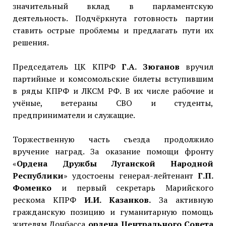
значительный вклад в парламентскую
деятельность. Подчёркнута готовность партии
ставить острые проблемы и предлагать пути их
решения.
Председатель ЦК КПРФ
Г.А. Зюганов
вручил
партийные и комсомольские билеты вступившим
в ряды КПРФ и ЛКСМ РФ. В их числе рабочие и
учёные, ветераны СВО и студенты,
предприниматели и служащие.
Торжественную часть съезда продолжило
вручение наград. За оказание помощи фронту
«
Ордена Дружбы Луганской Народной
Республики
» удостоены генерал-лейтенант
Г.П.
Фоменко
и первый секретарь Марийского
рескома КПРФ
И.И. Казанков.
За активную
гражданскую позицию и гуманитарную помощь
жителям Донбасса
ордена Центрального Совета