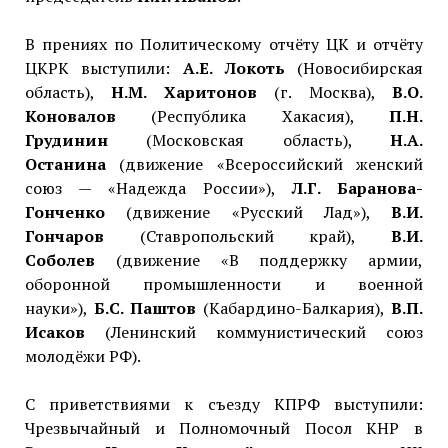
В прениях по Политическому отчёту ЦК и отчёту
ЦКРК выступили:
А.Е. Локоть
(Новосибирская
область),
Н.М. Харитонов
(г. Москва),
В.О.
Коновалов
(Республика Хакасия),
П.Н.
Грудинин
(Московская область),
Н.А.
Останина
(движение «Всероссийский женский
союз — «Надежда России»),
Л.Г. Баранова-
Гонченко
(движение «Русский Лад»),
В.И.
Гончаров
(Ставропольский край),
В.И.
Соболев
(движение «В поддержку армии,
оборонной промышленности и военной
науки»),
Б.С. Паштов
(Кабардино-Балкария),
В.П.
Исаков
(Ленинский коммунистический союз
молодёжи РФ).
С приветствиями к съезду КПРФ выступили:
Чрезвычайный и Полномочный Посол КНР в