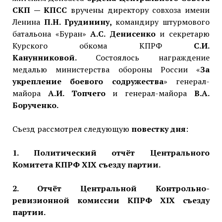
СКП — КПСС
вручены директору совхоза имени
Ленина
П.Н. Грудинину,
командиру штурмового
батальона «Буран»
А.С. Денисенко
и секретарю
Курского обкома КПРФ
С.И.
Канунниковой.
Состоялось награждение
медалью министерства обороны России «
За
укрепление боевого содружества
» генерал-
майора
А.И. Топчего
и генерал-майора
В.А.
Борученко.
Съезд рассмотрел следующую
повестку дня
:
1. Политический отчёт Центрального
Комитета КПРФ X
IX
съезду партии.
2. Отчёт Центральной Контрольно-
ревизионной комиссии КПРФ ХІХ съезду
партии.