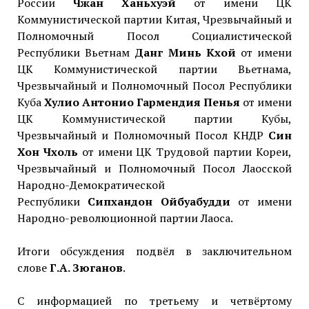
России
Чжан Ханьхуэй
от имени ЦК
Коммунистической партии Китая, Чрезвычайный и
Полномочный Посол Социалистической
Республики Вьетнам
Данг Минь Кхой
от имени
ЦК Коммунистической партии Вьетнама,
Чрезвычайный и Полномочный Посол Республики
Куба
Хулио Антонио Гармендия Пенья
от имени
ЦК Коммунистической партии Кубы,
Чрезвычайный и Полномочный Посол КНДР
Син
Хон Чхоль
от имени ЦК Трудовой партии Кореи,
Чрезвычайный и Полномочный Посол Лаосской
Народно-Демократической
Республики
Сипхандон Ойбуабудди
от имени
Народно-революционной партии Лаоса.
Итоги обсуждения подвёл в заключительном
слове
Г.А. Зюганов
.
С информацией по третьему и четвёртому