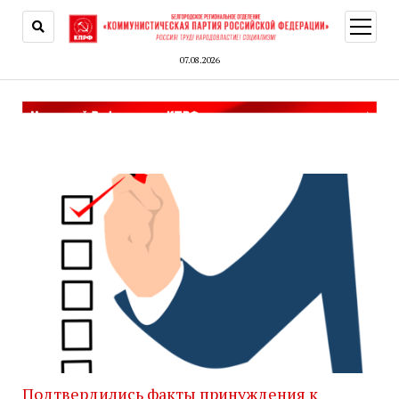
открыт
меню
07.08.2026
Белгородское
региональное
отделение
КПРФ
Подтвердились факты принуждения к