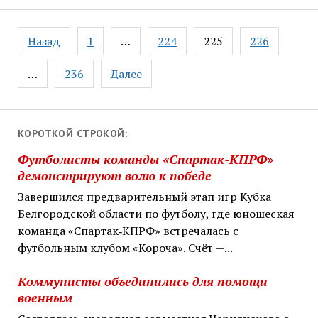
Навигация
Назад
1
…
224
225
226
по
записям
…
236
Далее
КОРОТКОЙ СТРОКОЙ:
Футболисты команды «Спартак-КПРФ»
демонстрируют волю к победе
Завершился предварительный этап игр Кубка
Белгородской области по футболу, где юношеская
команда «Спартак‑КПРФ» встречалась с
футбольным клубом «Короча». Счёт —...
Коммунисты объединились для помощи
военным