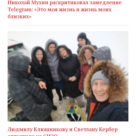
Николай Мухин раскритиковал замедление
Telegram: «Это моя жизнь и жизнь моих
близких»
Людмилу Клюшникову и Светлану Кербер
отпустили из СИЗО