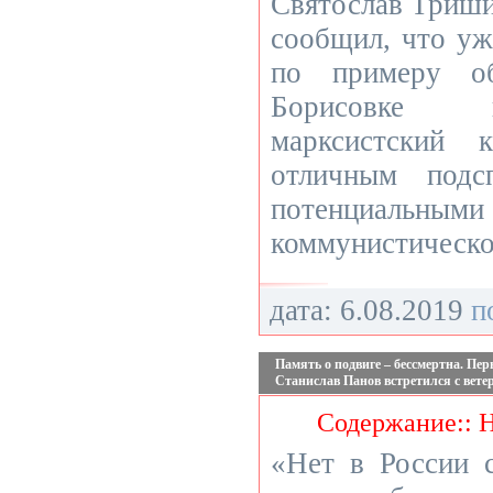
Святослав Триши
сообщил, что уж
по примеру об
Борисовке 
марксистский 
отличным подс
потенциальн
коммунистическо
дата: 6.08.2019
п
Память о подвиге – бессмертна. Пе
Станислав Панов встретился с вете
Содержание:: 
«Нет в России с