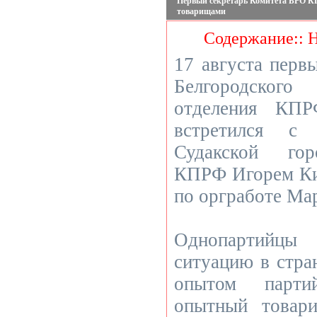
Первый секретарь Комитета БРО К
товарищами
Содержание:: 
17 августа перв
Белгородско
отделения КПР
встретился с 
Судакской гор
КПРФ Игорем Ки
по оргработе Ма
Однопартийцы
ситуацию в стра
опытом парти
опытный товар