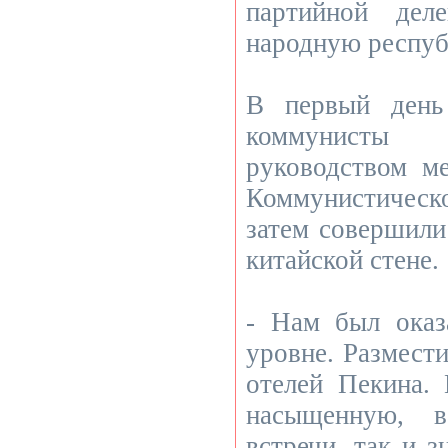
партийной дел
народную респуб
В первый день
коммунисты
руководством м
Коммунистичес
затем совершили
китайской стене.
- Нам был ока
уровне. Размест
отелей Пекина.
насыщенную, 
встречи, так и з