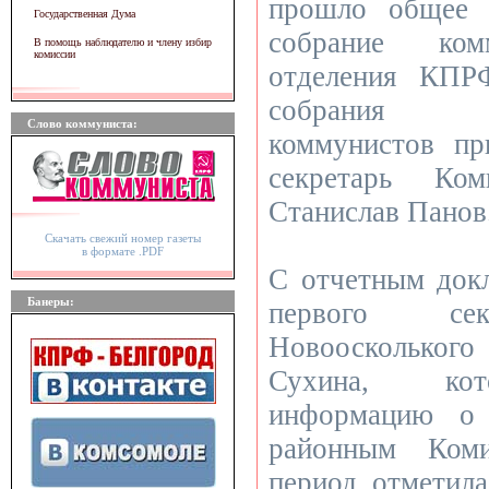
прошло общее 
Государственная Дума
собрание ком
В помощь наблюдателю и члену избир
комиссии
отделения КПР
собрания Н
Слово коммуниста:
коммунистов пр
секретарь К
Станислав Панов
Скачать свежий номер газеты
в формате .PDF
С отчетным док
Банеры:
первого сек
Новоосколько
Сухина, кот
информацию о 
районным Коми
период, отметила