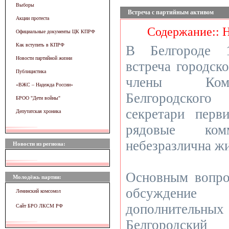
Выборы
Встреча с партийным активом
Акции протеста
Содержание:: 
Официальные документы ЦК КПРФ
Как вступить в КПРФ
В Белгороде 
Новости партийной жизни
встреча городско
Публицистика
члены Коми
«ВЖC – Надежда России»
Белгородского
БРОО "Дети войны"
секретари перв
Депутатская хроника
рядовые ком
небезразлична жи
Новости из региона:
Основным вопро
Молодёжь партии:
обсужден
Ленинский комсомол
дополнител
Сайт БРО ЛКСМ РФ
Белгородский