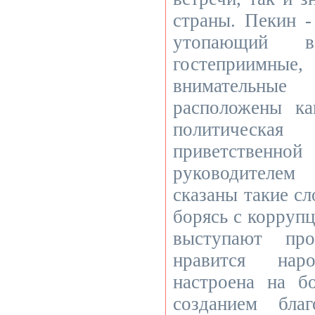
страны. Пекин -
утопающий 
гостеприимн
внимательн
расположены ка
политическ
приветственно
руководителем
сказаны такие сл
борясь с корруп
выступают пр
нравится нар
настроена на б
созданием благ