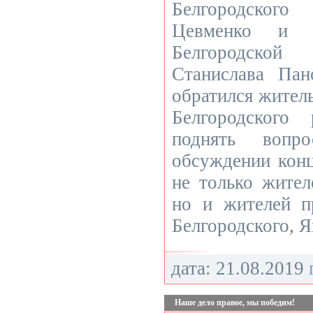
Белгородског
Цевменко и п
Белгородско
Станислава Па
обратился жител
Белгородского
поднять воп
обсуждении конц
не только жител
но и жителей п
Белгородского, Я
дата: 21.08.2019
Наше дело правое, мы победим!