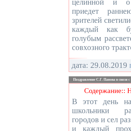
целинной и о
приедет ранне
зрителей светил
каждый как бу
голубым рассвет
совхозного тракт
дата: 29.08.2019
Поздравление С.Г. Панова в связи с
Содержание:: 
В этот день н
школьники ра
городов и сел ра
и каждый прох