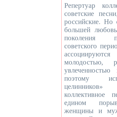
Репертуар колл
советские песн
российские. Но 
большей любов
поколения п
советского пери
ассоциируютс
молодостью, р
увлеченностью
поэтому ис
целинников»
коллективное 
едином порыв
женщины и муж