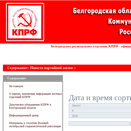
Установка волоконных лазеров
Белгородское региональное отделение КПРФ - офици
линии
Содержание:: Новости партийной жизни ::
Содержание:
На главную
О партии, контактная информация местных
Дата и время сорт
отделений КПРФ
Депутатское объединение КПРФ в
Белгородской области
Информационный центр
Материалы к столетию Великой
октябрьской социалистической революции