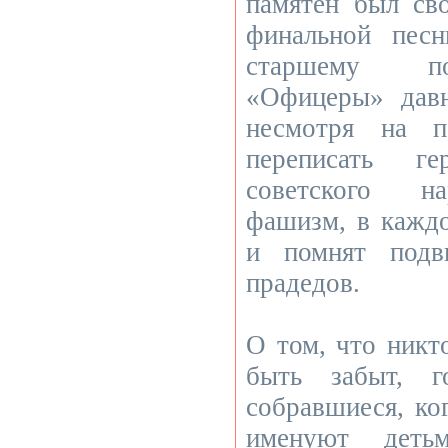
памятен был св
финальной пес
старшему п
«Офицеры» дав
несмотря на п
переписать ге
советского на
фашизм, в каждо
и помнят подв
прадедов.
О том, что никт
быть забыт, г
собравшиеся, ко
именуют деть