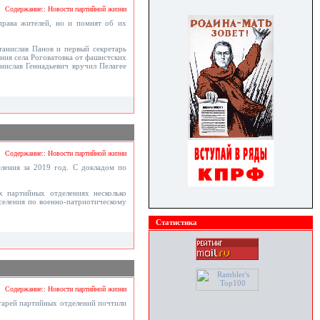
Содержание:: Новости партийной жизни
права жителей, но и помнят об их
танислав Панов и первый секретарь
ния села Роговатовка от фашистских
нислав Геннадьевич вручил Пелагее
Содержание:: Новости партийной жизни
ления за 2019 год. С докладом по
х партийных отделениях несколько
селения по военно-патриотическому
Статистика
Содержание:: Новости партийной жизни
етарей партийных отделений почтили