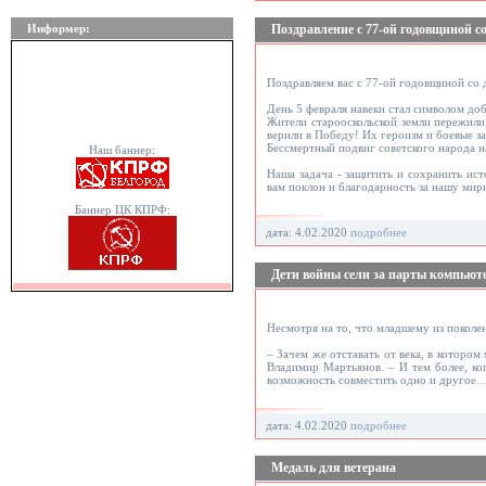
Информер:
Поздравление с 77-ой годовщиной с
Поздравляем вас с 77-ой годовщиной со 
День 5 февраля навеки стал символом доб
Жители старооскольской земли пережили
верили в Победу! Их героизм и боевые з
Бессмертный подвиг советского народа н
Наш баннер:
Наша задача - защитить и сохранить ис
вам поклон и благодарность за нашу мир
Баннер ЦК КПРФ:
дата: 4.02.2020
подробнее
Дети войны сели за парты компьюте
Несмотря на то, что младшему из поколен
– Зачем же отставать от века, в которо
Владимир Мартьянов. – И тем более, ког
возможность совместить одно и другое
дата: 4.02.2020
подробнее
Медаль для ветерана