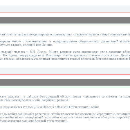
сти почтили память вождя мирового пролетариата, создателя первого в мире социалистичес
партии вместе с комсомольцами и представителями общественных организаций возло
ьтуры и отдыха, носящий имя Ленина.
 великий человек - В.И. Ленин. Много великих умов вынашивали идею создания обще
а. Но только под руководством Владимира Ильича удалось это воплотить в жизнь. Дело е
ими словами обратился к участникам мероприятия первый секретарь Белгородского горкома
чало февраля – в районах Белгородской области время «праздников со слезами на гла
же Ровеньской, Красненский, Валуйский районы.
 января является вторым Днем Победы в Великой Отечественной войне.
годы войны собираются ровенчане, чтобы провести торжественное мероприятие, вспомнить
ое - чтобы из уст сегодняшней молодежи услышать слова заверения и обещания старшему
 были заложены воинами Великой отечественной.