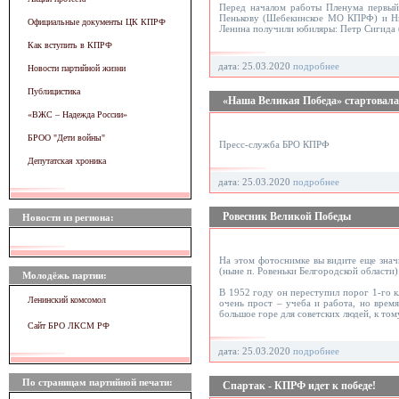
Перед началом работы Пленума первый
Пенькову (Шебекинское МО КПРФ) и Ни
Официальные документы ЦК КПРФ
Ленина получили юбиляры: Петр Сигида 
Как вступить в КПРФ
дата: 25.03.2020
подробнее
Новости партийной жизни
Публицистика
«Наша Великая Победа» стартовала
«ВЖC – Надежда России»
БРОО "Дети войны"
Пресс-служба БРО КПРФ
Депутатская хроника
дата: 25.03.2020
подробнее
Ровесник Великой Победы
Новости из региона:
На этом фотоснимке вы видите еще знач
(ныне п. Ровеньки Белгородской области)
Молодёжь партии:
В 1952 году он переступил порог 1-го к
Ленинский комсомол
очень прост – учеба и работа, но врем
большое горе для советских людей, к том
Сайт БРО ЛКСМ РФ
дата: 25.03.2020
подробнее
По страницам партийной печати:
Спартак - КПРФ идет к победе!