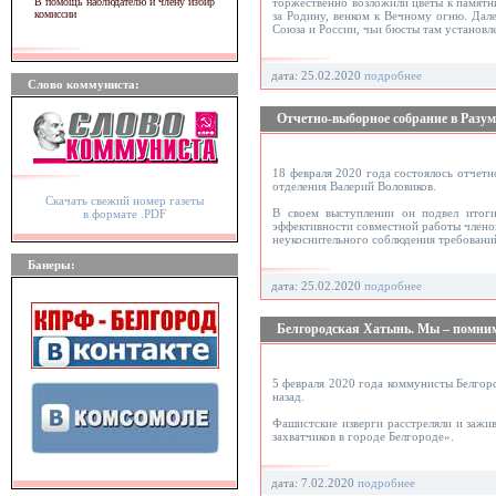
В помощь наблюдателю и члену избир
торжественно возложили цветы к памятн
комиссии
за Родину, венком к Вечному огню. Дал
Союза и России, чьи бюсты там установл
дата: 25.02.2020
подробнее
Слово коммуниста:
Отчетно-выборное собрание в Разу
18 февраля 2020 года состоялось отчет
отделения Валерий Воловиков.
Скачать свежий номер газеты
В своем выступлении он подвел итог
в формате .PDF
эффективности совместной работы члено
неукоснительного соблюдения требовани
Банеры:
дата: 25.02.2020
подробнее
Белгородская Хатынь. Мы – помни
5 февраля 2020 года коммунисты Белгор
назад.
Фашистские изверги расстреляли и зажи
захватчиков в городе Белгороде».
дата: 7.02.2020
подробнее