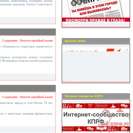
 память защитников, отдавших жизнь
уважения каждому Герою Советского
Содержание:: Новости партийной жизни
Красная линия
 обязанности секретаря первичного
ериод докладчик назвал усиление
й Воловиков отметил необходимость
Интернет-сообщество КПРФ
Содержание:: Новости партийной жизни
итовом заводе в селе Пески 78 лет
кте о зверствах немецко-фашистских