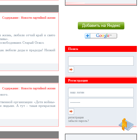
Содержание:: Новости партийной жизни
 жизнь, любили отчий край и свято
лавы».
, освободивших Старый Оскол.
Поиск
как любили деды и прадеды! Низкий
Регистрация
Содержание:: Новости партийной жизни
ового.
ественной организации «Дети войны»
и людьми. А тут – такая прекрасная
регистрация
забыли пароль?