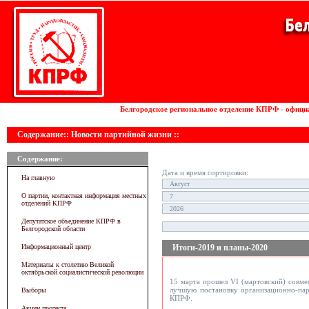
Установка волоконных лазеров
Белгородское региональное отделение КПРФ - офици
Содержание:: Новости партийной жизни ::
Содержание:
Дата и время сортировки:
На главную
О партии, контактная информация местных
отделений КПРФ
Депутатское объединение КПРФ в
Белгородской области
Информационный центр
Итоги-2019 и планы-2020
Материалы к столетию Великой
октябрьской социалистической революции
15 марта прошел VI (мартовский) совме
лучшую постановку организационно-пар
Выборы
КПРФ.
Акции протеста