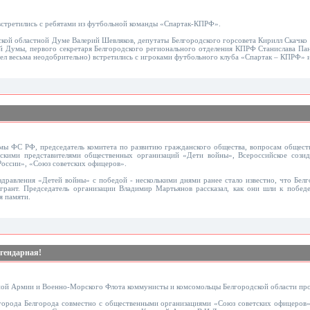
стретились с ребятами из футбольной команды «Спартак-КПРФ».
кой областной Думе Валерий Шевляков, депутаты Белгородского горсовета Кирилл Скачко 
 Думы, первого секретаря Белгородского регионального отделения КПРФ Станислава Пано
ел весьма неодобрительно) встретились с игроками футбольного клуба «Спартак – КПРФ» 
умы ФС РФ, председатель комитета по развитию гражданского общества, вопросам общес
дскими представителями общественных организаций «Дети войны», Всероссийское созид
оссии», «Союз советских офицеров».
здравления «Детей войны» с победой - несколькими днями ранее стало известно, что Бел
грант. Председатель организации Владимир Мартьянов рассказал, как они шли к победе
я памяти.
гендарная!
ной Армии и Военно-Морского Флота коммунисты и комсомольцы Белгородской области пр
города Белгорода совместно с общественными организациями «Союз советских офицеров