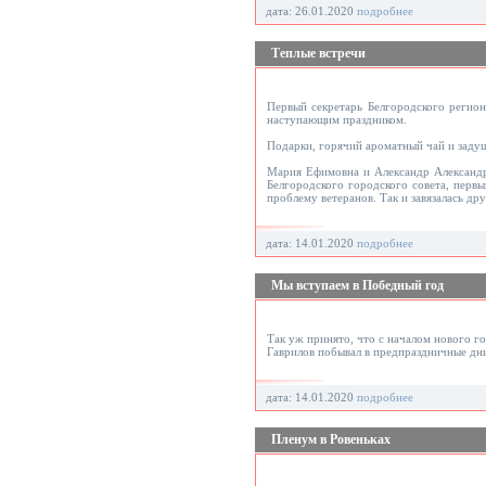
дата: 26.01.2020
подробнее
Теплые встречи
Первый секретарь Белгородского регио
наступающим праздником.
Подарки, горячий ароматный чай и задуш
Мария Ефимовна и Александр Александр
Белгородского городского совета, перв
проблему ветеранов. Так и завязалась др
дата: 14.01.2020
подробнее
Мы вступаем в Победный год
Так уж принято, что с началом нового г
Гаврилов побывал в предпраздничные дни
дата: 14.01.2020
подробнее
Пленум в Ровеньках