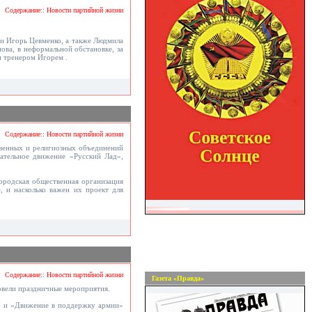
Содержание:: Новости партийной жизни
и Игорь Цевменко, а также Людмила
ва, в неформальной обстановке, за
и тренером Игорем .
Содержание:: Новости партийной жизни
твенных и религиозных объединений
ательное движение «Русский Лад»,
городская общественная организация
, и насколько важен их проект для
Содержание:: Новости партийной жизни
Газета «Правда»
овели праздничные мероприятия.
» и «Движение в поддержку армии»