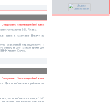
Содержание:: Новости партийной жизни
кого государства В.И. Ленина.
жили венки к памятнику Ильичу на
ства социальной справедливости и
го живет, и уже настало время для
 КПРФ Кирилл Скачко.
Содержание:: Новости партийной жизни
зах». Дни освобождения районов от
 тех, кто освобождал в январе 1943
 поколению, что молодое поколение