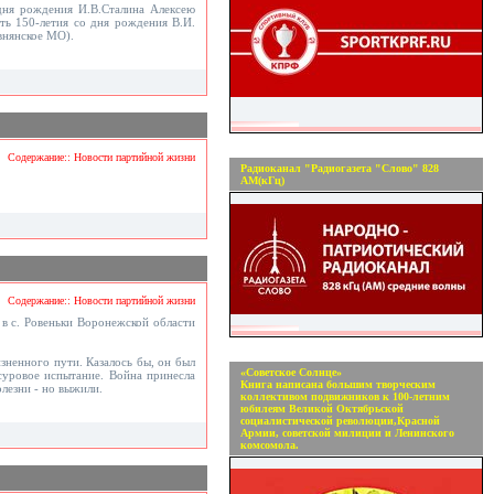
дня рождения И.В.Сталина Алексею
ь 150-летия со дня рождения В.И.
внянское МО).
Содержание:: Новости партийной жизни
Радиоканал "Радиогазета "Слово" 828
АМ(кГц)
Содержание:: Новости партийной жизни
в с. Ровеньки Воронежской области
зненного пути. Казалось бы, он был
«Советское Солнце»
суровое испытание. Война принесла
Книга написана большим творческим
олезни - но выжили.
коллективом подвижников к 100-летним
юбилеям Великой Октябрьской
социалистической революции,Красной
Армии, советской милиции и Ленинского
комсомола.