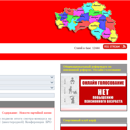
Статей в базе: 12444
Общенациональный референдум по
пенсионной реформе. Онлайн-голосование
Содержание:: Новости партийной жизни
 подвели итоги смотра-конкурса на
Спортивный клуб кпрф
I (внеочередной) Конференции БРО