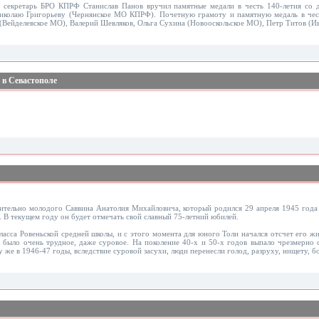
 секретарь БРО КПРФ Станислав Панов вручил памятные медали в честь 140-летия со 
колаю Григорьеву (Чернянское МО КПРФ). Почетную грамоту и памятную медаль в чест
(Вейделевское МО), Валерий Шевляков, Ольга Сухина (Новооскольское МО), Петр Титов (И
 в Севастополе
ительно молодого Саввина Анатолия Михайловича, который родился 29 апреля 1945 года 
. В текущем году он будет отмечать свой славный 75-летний юбилей.
ласса Ровеньской средней школы, и с этого момента для юного Толи начался отсчет его жи
я было очень трудное, даже суровое. На поколение 40-х и 50-х годов выпало чрезмерно 
у же в 1946-47 годы, вследствие суровой засухи, люди перенесли голод, разруху, нищету, б