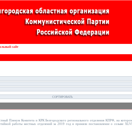
альный сайт
Внедрение роботов в конвейерные линии
стный Пленум Комитета и КРК Белгородского регионального отделения КПРФ, на котором
тийной работы местных отделений за 2019 год и приняли постановление о созыве XLV