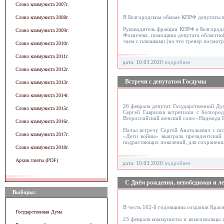
Слово коммуниста 2007г.
В Белгородском обкоме КПРФ депутаты в
Слово коммуниста 2008г.
Руководитель фракции КПРФ в Белгородс
Слово коммуниста 2009г.
Фомичева, помощник депутата областной
чаем с плюшками (на что тренер посмотр
Слово коммуниста 2010г.
Слово коммуниста 2011г.
дата: 10.03.2020
подробнее
Слово коммуниста 2012г.
Встречи с депутатом Госдумы
Слово коммуниста 2013г.
Слово коммуниста 2014г.
26 февраля депутат Государственной Д
Слово коммуниста 2015г.
Сергей Гаврилов встретился с белгоро
Всероссийский женский союз «Надежда Р
Слово коммуниста 2016г.
Начал встречу Сергей Анатольевич с по
Слово коммуниста 2017г.
«Дети войны» выиграла президентский 
подрастающих поколений, для сохранени
Слово коммуниста 2018г.
Архив газеты (PDF)
дата: 10.03.2020
подробнее
С Днём рождения, непобедимая и ле
Выборы:
В честь 102-й годовщины создания Крас
Государственная Дума
23 февраля коммунисты и комсомольцы 