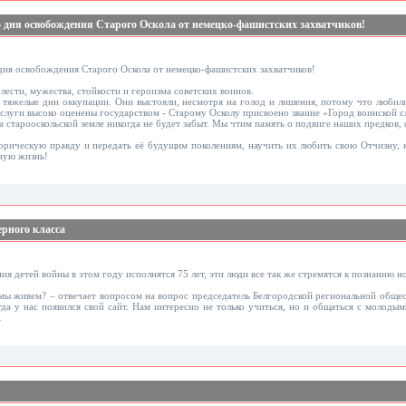
о дня освобождения Старого Оскола от немецко-фашистских захватчиков!
дня освобождения Старого Оскола от немецко-фашистских захватчиков!
лести, мужества, стойкости и героизма советских воинов.
 тяжелые дни оккупации. Они выстояли, несмотря на голод и лишения, потому что любили
аслуги высоко оценены государством - Старому Осколу присвоено звание «Город воинской с
а старооскольской земле никогда не будет забыт. Мы чтим память о подвиге наших предков
торическую правду и передать её будущим поколениям, научить их любить свою Отчизну, 
ную жизнь!
рного класса
ия детей войны в этом году исполнятся 75 лет, эти люди все так же стремятся к познанию н
м мы живем? – отвечает вопросом на вопрос председатель Белгородской региональной общ
да у нас появился свой сайт. Нам интересно не только учиться, но и общаться с молодым
…