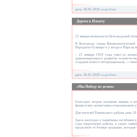
дата: 28.01.2020
подробнее
Дорога к Ильичу
21 января коммунисты Белгородской обла
В Белгороде члены Коммунистической 
Народном бульваре и у входа в Парк кул
– 21 января 1924 года ушел из жизни
цивилизационного развития человечеств
создания нового интернационала,- с так
дата: 26.01.2020
подробнее
«Мы Победу не делим»
Ежегодно вторая половина января и на
фашистских захватчиков отпраздновали у
Для жителей Ровеньского района день 16
Здесь ежегодно у памятника погибшим в 
года территорию района, а самое главн
продолжит те боевые традиции, которые