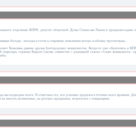
нального отделения КПРФ, депутат областной Думы Станислав Панов в предновогодние п
евные беседы - походы в гости к старшему поколению всегда особенно трогательны.
ович Ковалевы давние друзья белгородских коммунистов. Когда-то они обратились в КП
ый секретарь горкома Кирилл Скачко совместно с редакцией газеты «Слово коммуниста» п
ужба.
ода мы подводим итоги. И отмечаем тех, кто успешно трудился в течение всего времени. Д
 во многих коллективах, на детских праздниках, встретился с товарищами.