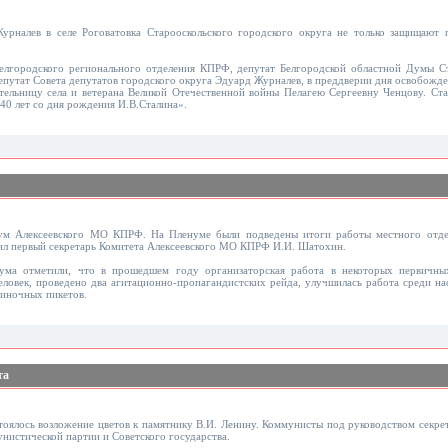
рналев в селе Роговатовка Старооскольского городского округа не только защищают 
Белгородского регионального отделения КПРФ, депутат Белгородской областной Думы С
путат Совета депутатов городского округа Эдуард Журналев, в преддверии дня освобожде
ительницу села и ветерана Великой Отечественной войны Пелагею Сергеевну Ченцову. Ста
0 лет со дня рождения И.В.Сталина».
енум Алексеевского МО КПРФ. На Пленуме были подведены итоги работы местного отде
ил первый секретарь Комитета Алексеевского МО КПРФ И.И. Шатохин.
ума отметили, что в прошедшем году организаторская работа в некоторых первичны
еловек, проведено два агитационно-пропагандистских рейда, улучшилась работа среди на
диночных пикетов.
та
стоялось возложение цветов к памятнику В.И. Ленину. Коммунисты под руководством секр
унистической партии и Советского государства.