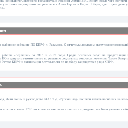
ику основателя Советского государства и Красной Армии В.И.Ленину, после чего почтили
ее участники мероприятия направились к Аллее Героев в Парке Победы, где отдали дань 
ены.
мном
но-выборное собрание ПО КПРФ п. Разумное. С отчетным докладом выступил исполняющий
и работы «первички» за 2018 и 2019 годы. Среди основных задач на предстоящий п
в ПО и депутатов-коммунистов по решению социальных вопросов поселения. Также Валери
й Устава КПРФ и активизации деятельности по подбору кандидатов в ряды КПРФ.
м.
ода, Дети войны и руководство БОО ВСД «Русский лад» почтили память погибших на камыш
во сожгли «свыше 1700 ни в чем не виновных советских граждан», как было указано в «А