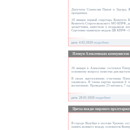
Депутаты Станислав Панов и Эдуард Жу
праздниках.
18 января первый секретарь Комитета 
Комитета Старооскольского МО КПРФ, де
захватчиков, навестили и поздравили ж
Сергеевне памятную медаль ЦК КПРФ «14
дата: 4.02.2020
подробнее
Пленум Алексеевских коммунистов
26 января в Алексеевке состоялся Пл
основному вопросу повестки дня выступ
В своих выступлениях участники Плен
оживилась. В члены партии приняли 6 ч
воспитанию. Проведено 23 митинга, 7 о
дата: 28.01.2020
подробнее
Цветы вождю мирового пролетариа
В городе Валуйки и поселке Уразово со
память великого вождя, основателя Комм