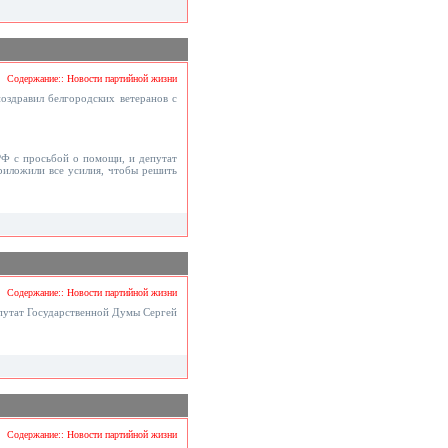
Содержание:: Новости партийной жизни
оздравил белгородских ветеранов с
РФ с просьбой о помощи, и депутат
риложили все усилия, чтобы решить
Содержание:: Новости партийной жизни
епутат Государственной Думы Сергей
Содержание:: Новости партийной жизни