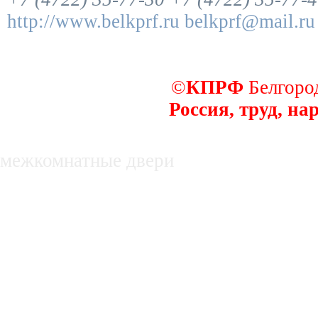
http://www.belkprf.ru
belkprf@mail.ru
©
КПРФ
Белгород
Россия, труд, на
декоративные заборы
межкомнатные двери
недвижимость в белгороде, купля, про
нежилые помещения
Оборудование для производства субст