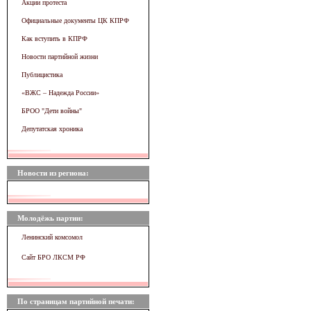
Акции протеста
Официальные документы ЦК КПРФ
Как вступить в КПРФ
Новости партийной жизни
Публицистика
«ВЖC – Надежда России»
БРОО "Дети войны"
Депутатская хроника
Новости из региона:
Молодёжь партии:
Ленинский комсомол
Сайт БРО ЛКСМ РФ
По страницам партийной печати: