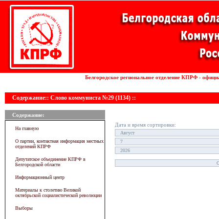
Установка волоконных лазеров
Белгородское региональное отделение КПРФ - офици
линии
Содержание:: Слово коммуниста №29 (1134) ::
Содержание:
Дата и время сортировки:
На главную
О партии, контактная информация местных
отделений КПРФ
Депутатское объединение КПРФ в
Белгородской области
Информационный центр
Материалы к столетию Великой
октябрьской социалистической революции
Выборы