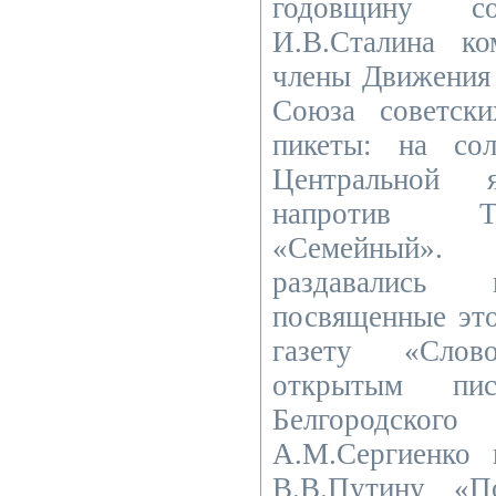
годовщину 
И.В.Сталина ко
члены Движения
Союза советск
пикеты: на со
Центральной 
напротив Т
«Семейный»
раздавались 
посвященные это
газету «Сло
открытым пис
Белгородског
А.М.Сергиенко 
В.В.Путину «П