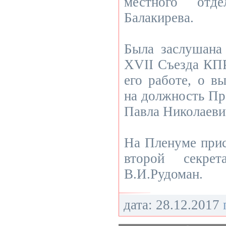
местного отд
Балакирева.
Была заслушана
ХVII Съезда КП
его работе, о в
на должность П
Павла Николаеви
На Пленуме прис
второй секре
В.И.Рудоман.
дата: 28.12.2017