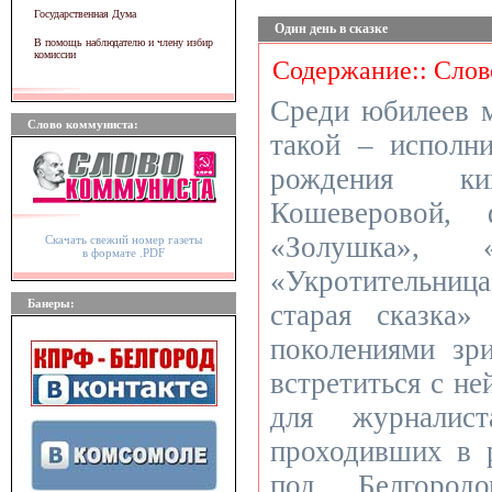
Государственная Дума
Один день в сказке
В помощь наблюдателю и члену избир
комиссии
Содержание:: Слов
Среди юбилеев 
Слово коммуниста:
такой – исполн
рождения ки
Кошеверовой,
«Золушка», 
Скачать свежий номер газеты
в формате .PDF
«Укротительниц
Банеры:
старая сказка
поколениями зр
встретиться с не
для журналист
проходивших в 
под Белгород