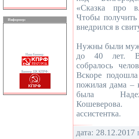
«Сказка про в
Чтобы получить
Информер:
внедрился в свит
Нужны были мужч
до 40 лет. В
Наш баннер:
собралось чело
Баннер ЦК КПРФ:
Вскоре подошла
пожилая дама – к
была Надеж
Кошеверова.
ассистентка.
дата: 28.12.2017