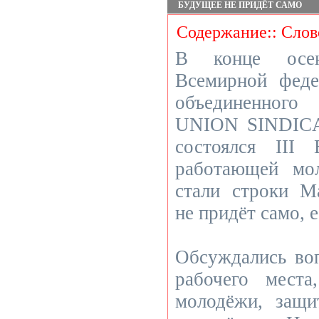
БУДУЩЕЕ НЕ ПРИДЁТ САМО
Содержание:: Слов
В конце осен
Всемирной фед
объединенного
UNION SINDICA
состоялся III
работающей мо
стали строки М
не придёт само, 
Обсуждались во
рабочего места
молодёжи, защ