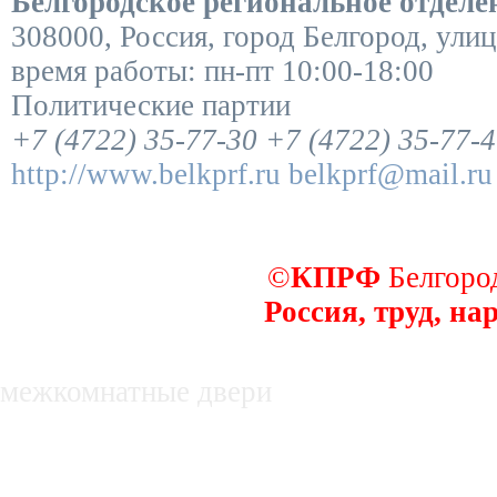
Белгородское региональное отдел
308000
,
Россия
,
город Белгород
,
улиц
время работы:
пн-пт 10:00-18:00
Политические партии
+7 (4722) 35-77-30
+7 (4722) 35-77-
http://www.belkprf.ru
belkprf@mail.ru
©
КПРФ
Белгород
Россия, труд, на
декоративные заборы
межкомнатные двери
недвижимость в белгороде, купля, про
нежилые помещения
Оборудование для производства субст