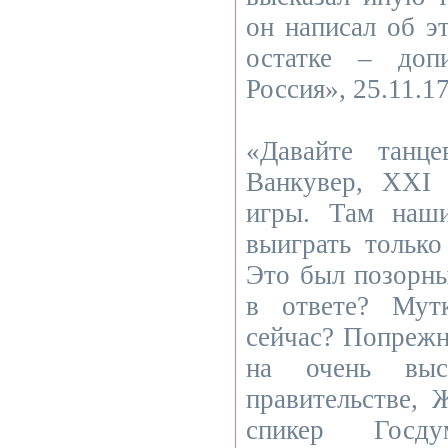
он написал об э
остатке – допи
Россия», 25.11.17
«Давайте танц
Ванкувер, XXI
игры. Там наш
выиграть только
Это был позорны
в ответе? Мут
сейчас? По­преж
на очень выс
правительстве, 
спикер Госд