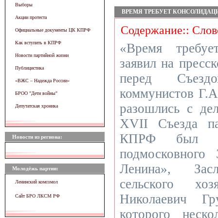
Выборы
ВРЕМЯ ТРЕБУЕТ КОНСОЛИДАЦ
Акции протеста
Содержание:: Слов
Официальные документы ЦК КПРФ
Как вступить в КПРФ
«Время требуе
Новости партийной жизни
заявил на пресс­
Публицистика
перед Съез
«ВЖC – Надежда России»
коммунистов Г.А
БРОО "Дети войны"
разошлись с де
Депутатская хроника
XVII Съезда п
КПРФ был вы
Новости из региона:
подмосковного
Ленина», Зас
Молодёжь партии:
сельского хо
Ленинский комсомол
Николаевич Гр
Сайт БРО ЛКСМ РФ
которого неск