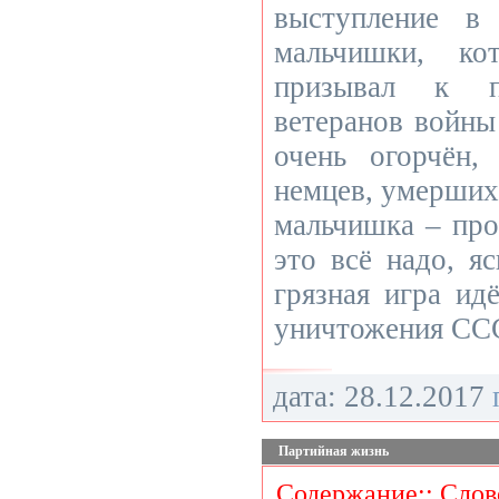
выступление в 
мальчишки, к
призывал к п
ветеранов войны
очень огорчён,
немцев, умерших 
мальчишка – про
это всё надо, яс
грязная игра ид
уничтожения СС
дата: 28.12.2017
Партийная жизнь
Содержание:: Слов