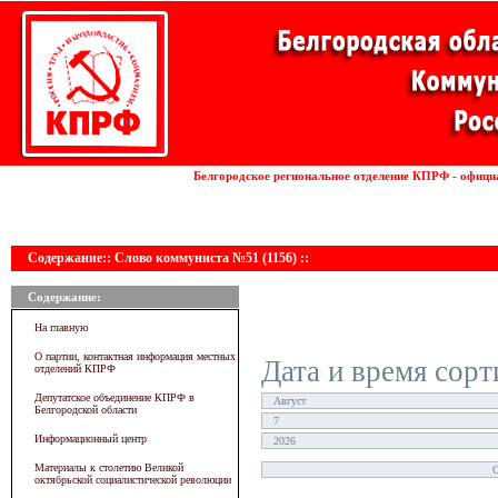
Установка волоконных лазеров
Белгородское региональное отделение КПРФ - офици
линии
Содержание:: Слово коммуниста №51 (1156) ::
Содержание:
На главную
О партии, контактная информация местных
Дата и время сорт
отделений КПРФ
Депутатское объединение КПРФ в
Белгородской области
Информационный центр
Материалы к столетию Великой
октябрьской социалистической революции