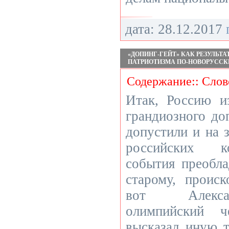
дата: 28.12.2017
«ДОПИНГ-ГЕЙТ» КАК РЕЗУЛЬТА
ПАТРИОТИЗМА ПО-НОВОРУССК
Содержание:: Слов
Итак, Россию и
грандиозного до
допустили и на
российских к
события преобла
старому, проис
вот Алекса
олимпийский ч
высказал иную т