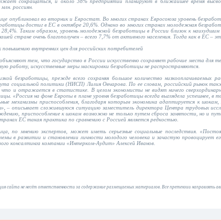
лжает сокращаться, и около 38% предприятий планируют в ближайшее время высво
млн. россиян.
ице опубликовал во вторник и Евростат. Во многих странах Евросоюза уровень безраб
работицы достиг в ЕС в октябре 20,6%. Однако во многих странах молодежная безработ
– 28,4%. Таким образом, уровень молодежной безработицы в России близок к наихудшим
ашей стране очень благополучен – всего 7,7% от активного населения. Тогда как в ЕС – э
к повышению внутренних цен для российских потребителей
бъясняют тем, что государство в России искусственно сохраняет рабочие места для те
вую работу, искусственные меры маскировки безработицы не распространяются.
изкой безработицы, прежде всего сохраняя большое количество низкооплачиваемых р
ута социальной политики (НИСП) Лилия Овчарова. По ее словам, российский рынок так
, что и отражается в статистике. В целом экономисты не видят ничего сверхординар
ы. «Россия на фоне Европы в плане уровня безработицы всегда выглядела успешнее, в том
ные механизмы приспособления, благодаря которым экономика адаптируется к шокам, 
цы», – описывает сложившуюся ситуацию заместитель директора Центра трудовых исс
ждению, приспособление к шокам возможно не только путем сброса занятости, но и пут
странах ЕС такая практика по сравнению с Россией является редкостью.
ца, по мнению экспертов, может иметь серьезные социальные последствия. «Посто
емы в развитии и становлении личности молодого человека и зачастую провоцирует ег
рового консалтинга компании «Интерком-Аудит» Алексей Иванов.
ия сайта не несёт ответственности за содержание размещаемых материалов. Все претензии направлять а