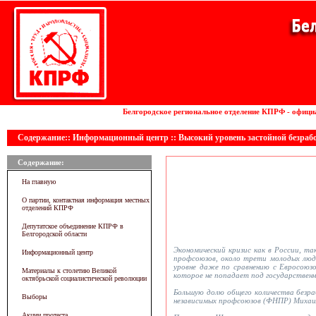
Установка волоконных лазеров
Белгородское региональное отделение КПРФ - офици
Содержание:: Информационный центр :: Высокий уровень застойной безраб
Содержание:
На главную
О партии, контактная информация местных
отделений КПРФ
Депутатское объединение КПРФ в
Белгородской области
Экономический кризис как в России, т
Информационный центр
профсоюзов, около трети молодых люде
уровне даже по сравнению с Евросоюзо
Материалы к столетию Великой
которое не попадает под государственн
октябрьской социалистической революции
Большую долю общего количества безра
Выборы
независимых профсоюзов (ФНПР) Михаил
Акции протеста