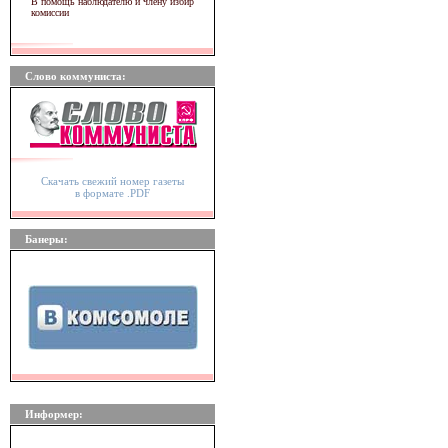
В помощь наблюдателю и члену избир
комиссии
Слово коммуниста:
Скачать свежий номер газеты
в формате .PDF
Банеры:
Информер: