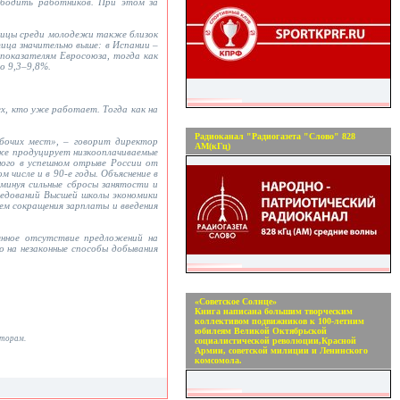
бодить работников. При этом за
отицы среди молодежи также близок
ица значительно выше: в Испании –
 показателям Евросоюза, тогда как
то 9,3–9,8%.
х, кто уже работает. Тогда как на
Радиоканал "Радиогазета "Слово" 828
абочих мест», – говорит директор
АМ(кГц)
же продуцирует низкооплачиваемые
ного в успешном отрыве России от
 числе и в 90-е годы. Объяснение в
минуя сильные сбросы занятости и
ледований Высшей школы экономики
ем сокращения зарплаты и введения
янное отсутствие предложений на
о на незаконные способы добывания
«Советское Солнце»
Книга написана большим творческим
коллективом подвижников к 100-летним
юбилеям Великой Октябрьской
вторам.
социалистической революции,Красной
Армии, советской милиции и Ленинского
комсомола.