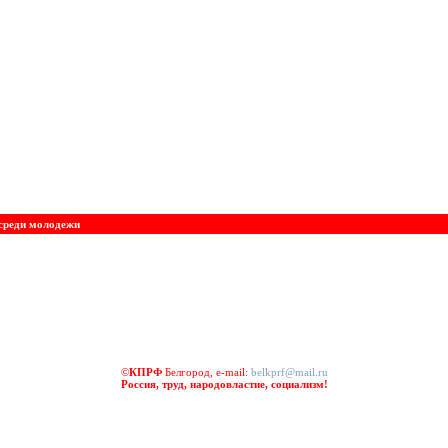
среди молодежи
©
КПРФ
Белгород, e-mail:
belkprf@mail.ru
Россия, труд, народовластие, социализм!
омещения