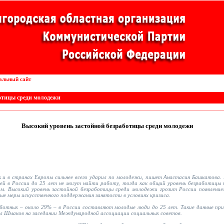
альный сайт
Внедрение роботов в конвейерные линии
отицы среди молодежи
Высокий уровень застойной безработицы среди молодежи
ак и в странах Европы сильнее всего ударил по молодежи, пишет Анастасия Башкатова
й в России до 25 лет не могут найти работу, тогда как общий уровень безработицы 
м. Высокий уровень застойной безработицы среди молодежи грозит России появлением
ые меры искусственного поддержания занятости в условиях кризиса.
ботных – около 29% – в России составляют молодые люди до 25 лет. Такие данные при
 Шмаков на заседании Международной ассоциации социальных советов.