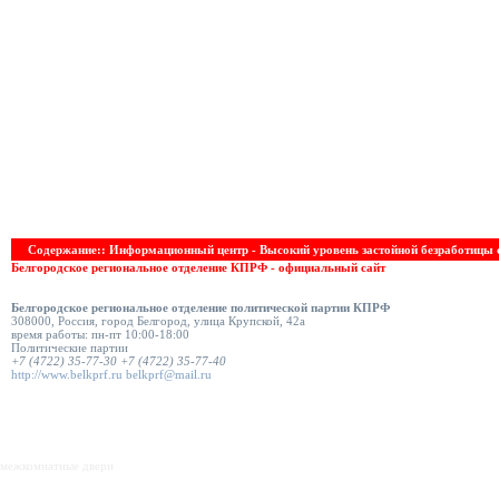
Содержание:: Информационный центр - Высокий уровень застойной безработицы 
Белгородское региональное отделение КПРФ - официальный сайт
Белгородское региональное отделение политической партии КПРФ
308000
,
Россия
,
город Белгород
,
улица Крупской, 42а
время работы:
пн-пт 10:00-18:00
Политические партии
+7 (4722) 35-77-30
+7 (4722) 35-77-40
http://www.belkprf.ru
belkprf@mail.ru
декоративные заборы
межкомнатные двери
недвижимость в белгороде, купля, продажа, обмен, квартиры, дома, коттеджи, нежилые п
Оборудование для производства субстрата из минеральной ваты для гидропоники