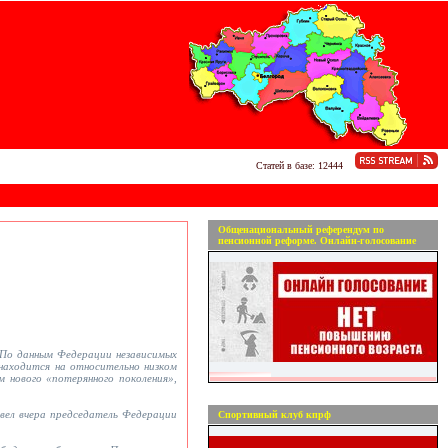
Статей в базе: 12444
Общенациональный референдум по
пенсионной реформе. Онлайн-голосование
. По данным Федерации независимых
находится на относительно низком
 нового «потерянного поколения»,
вел вчера председатель Федерации
Спортивный клуб кпрф