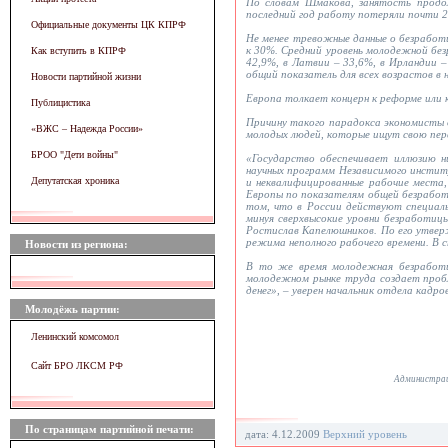
По словам Шмакова, занятость продо
последний год работу потеряли почти 2 
Официальные документы ЦК КПРФ
Не менее тревожные данные о безработ
к 30%. Средний уровень молодежной без
Как вступить в КПРФ
42,9%, в Латвии – 33,6%, в Ирландии 
общий показатель для всех возрастов в н
Новости партийной жизни
Европа толкает концерн к реформе или 
Публицистика
Причину такого парадокса экономисты о
«ВЖC – Надежда России»
молодых людей, которые ищут свою пер
БРОО "Дети войны"
«Государство обеспечивает иллюзию н
научных программ Независимого инстит
Депутатская хроника
и неквалифицированные рабочие места
Европы по показателям общей безработиц
том, что в России действуют специаль
минуя сверхвысокие уровни безработи
Ростислав Капелюшников. По его утвер
режима неполного рабочего времени. В 
Новости из региона:
В то же время молодежная безработи
молодежном рынке труда создает пробл
денег», – уверен начальник отдела кад
Молодёжь партии:
Ленинский комсомол
Сайт БРО ЛКСМ РФ
Администрац
По страницам партийной печати:
дата: 4.12.2009
Верхний уровень