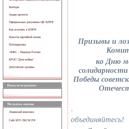
Выборы
Акции протеста
Официальные документы ЦК КПРФ
Как вступить в КПРФ
Новости партийной жизни
Призывы и ло
Публицистика
Коми
«ВЖC – Надежда России»
ко Дню 
БРОО "Дети войны"
Депутатская хроника
солидарности
Победы советск
Новости из региона:
Отечест
Молодёжь партии:
· Трудящ
Ленинский комсомол
объединяйтесь!
Сайт БРО ЛКСМ РФ