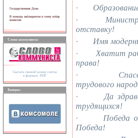
· Образование!
Государственная Дума
В помощь наблюдателю и члену избир
· Министров-
комиссии
отставку!
· Имя модерниз
Слово коммуниста:
· Хватит рабс
права!
Скачать свежий номер газеты
· Спасение
в формате .PDF
трудового народ
Банеры:
· Да здравст
трудящихся!
· Победа отц
Победа!