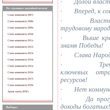
· Долой власть
По страницам партийной печати:
· Вперед, к со
Слово коммуниста 2007г.
· Власть и 
Слово коммуниста 2008г.
трудовому народ
Слово коммуниста 2009г.
Слово коммуниста 2010г.
· Выше красн
Слово коммуниста 2011г.
знамя Победы!
Слово коммуниста 2012г.
· Слава Народ
Слово коммуниста 2013г.
Слово коммуниста 2014г.
· Требуем 
Слово коммуниста 2015г.
ключевых отр
Слово коммуниста 2016г.
ресурсов!
Слово коммуниста 2017г.
Слово коммуниста 2018г.
· Нет коммуна
Архив газеты (PDF)
· Да прогрес
доходы богатых
Выборы: