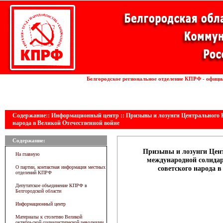
Установка волоконных лазеров
Белгородское региональное отделение КПРФ - офици
линии
Содержание:: Информационный центр :: Призывы и лозунги Центрального 
народа в Великой Отечественной войне
Содержание:
Призывы и лозунги Цен
На главную
международной солида
О партии, контактная информация местных
советского народа 
отделений КПРФ
Депутатское объединение КПРФ в
Белгородской области
Информационный центр
Материалы к столетию Великой
октябрьской социалистической революции