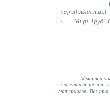
· Возрод
народовластие!
· Мир! Труд! С
Администрац
ответственности з
материалов. Все пре