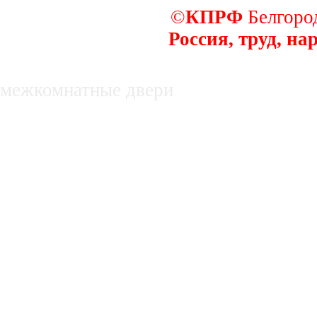
©
КПРФ
Белгород
Россия, труд, на
декоративные заборы
межкомнатные двери
недвижимость в белгороде, купля, про
нежилые помещения
Оборудование для производства субст