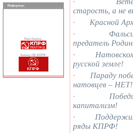
· Ветерана
Информер:
старость, а не 
· Красной Арми
· Фальсифи
Наш баннер:
предатель Родин
· Натовскому 
Баннер ЦК КПРФ:
русской земле!
· Параду побед
натовцев – НЕТ!
· Победили 
капитализм!
· Поддержим Л
ряды КПРФ!