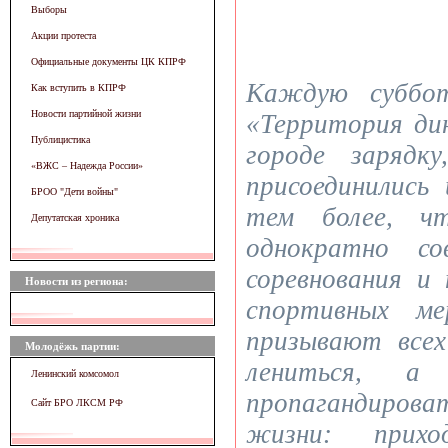
Выборы
Акции протеста
Официальные документы ЦК КПРФ
Каждую суббот
Как вступить в КПРФ
Новости партийной жизни
«Территория ди
Публицистика
городе зарядк
«ВЖC – Надежда России»
присоединилис
БРОО "Дети войны"
тем более, ч
Депутатская хроника
однократно со
соревнования и
Новости из региона:
спортивных ме
призывают все
Молодёжь партии:
лениться, а
Ленинский комсомол
пропагандиров
Сайт БРО ЛКСМ РФ
жизни: прих