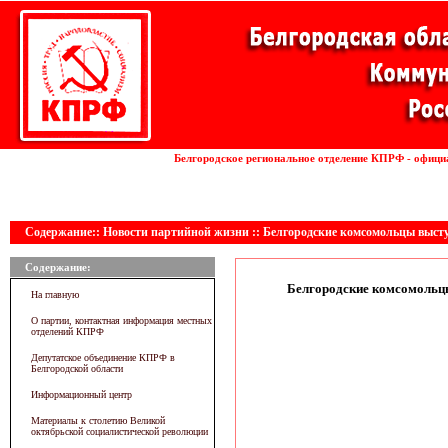
Установка волоконных лазеров
Белгородское региональное отделение КПРФ - офици
линии
Содержание:: Новости партийной жизни :: Белгородские комсомольцы выст
Содержание:
Белгородские комсомольцы
На главную
О партии, контактная информация местных
отделений КПРФ
Депутатское объединение КПРФ в
Белгородской области
Информационный центр
Материалы к столетию Великой
октябрьской социалистической революции