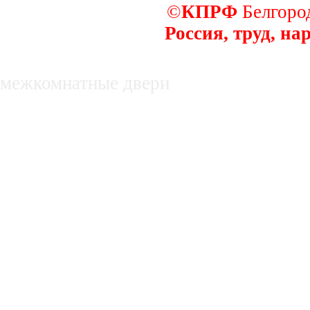
©
КПРФ
Белгород
Россия, труд, на
декоративные заборы
межкомнатные двери
недвижимость в белгороде, купля, про
нежилые помещения
Оборудование для производства субст