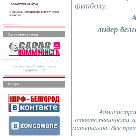
футболу.
Государственная Дума
В помощь наблюдателю и члену избир
А
комиссии
лидер бел
Слово коммуниста:
Скачать свежий номер газеты
в формате .PDF
Банеры:
Администрац
ответственности з
материалов. Все пре