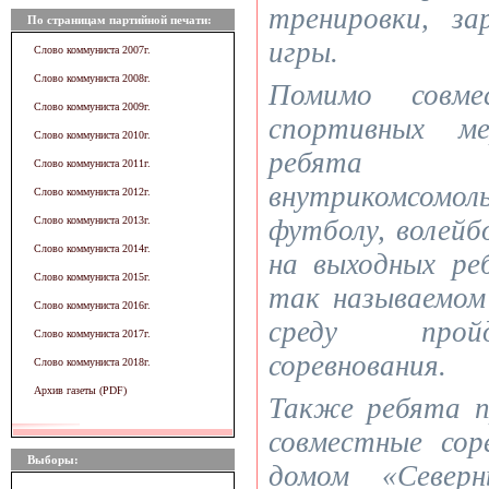
тренировки, з
По страницам партийной печати:
игры.
Слово коммуниста 2007г.
Слово коммуниста 2008г.
Помимо совме
Слово коммуниста 2009г.
спортивных ме
Слово коммуниста 2010г.
ребята 
Слово коммуниста 2011г.
внутрикомсомоль
Слово коммуниста 2012г.
Слово коммуниста 2013г.
футболу, волейбо
Слово коммуниста 2014г.
на выходных ре
Слово коммуниста 2015г.
так называемом
Слово коммуниста 2016г.
среду прой
Слово коммуниста 2017г.
соревнования.
Слово коммуниста 2018г.
Архив газеты (PDF)
Также ребята п
совместные сор
Выборы:
домом «Север