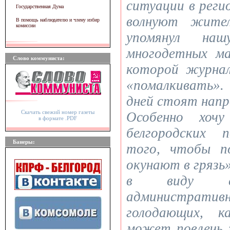
ситуации в реги
Государственная Дума
волнуют жител
В помощь наблюдателю и члену избир
комиссии
упомянул наш
многодетных ма
Слово коммуниста:
которой журна
«помалкивать»
дней стоят нап
Скачать свежий номер газеты
Особенно хоч
в формате .PDF
белгородских 
Банеры:
того, чтобы п
окунают в грязь»
в виду сос
административ
голодающих, 
может повлечь 