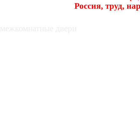
Россия, труд, на
декоративные заборы
межкомнатные двери
недвижимость в белгороде, купля, про
нежилые помещения
Оборудование для производства субст