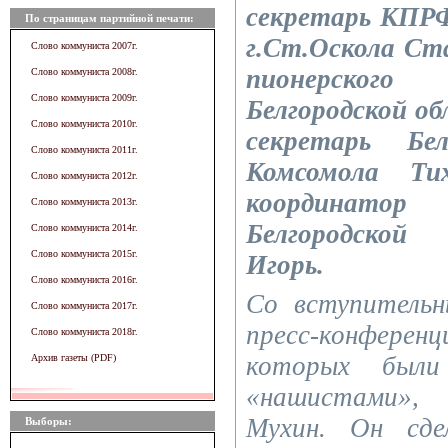
секретарь КПР
По страницам партийной печати:
г.Ст.Оскола Ст
Слово коммуниста 2007г.
пионерско
Слово коммуниста 2008г.
Слово коммуниста 2009г.
Белгородской о
Слово коммуниста 2010г.
секретарь Бел
Слово коммуниста 2011г.
Комсомола Ти
Слово коммуниста 2012г.
координатор
Слово коммуниста 2013г.
Белгородской
Слово коммуниста 2014г.
Слово коммуниста 2015г.
Игорь.
Слово коммуниста 2016г.
Со вступитель
Слово коммуниста 2017г.
пресс-конфер
Слово коммуниста 2018г.
которых были
Архив газеты (PDF)
«нашистами», 
Мухин. Он сде
Выборы: