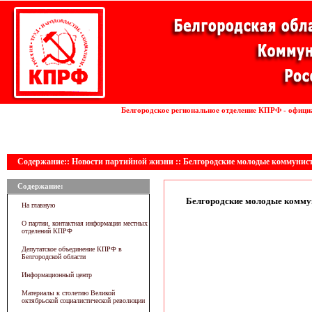
Установка волоконных лазеров
Белгородское региональное отделение КПРФ - офици
линии
Содержание:: Новости партийной жизни :: Белгородские молодые коммунис
Содержание:
Белгородские молодые комму
На главную
О партии, контактная информация местных
отделений КПРФ
Депутатское объединение КПРФ в
Белгородской области
Информационный центр
Материалы к столетию Великой
октябрьской социалистической революции