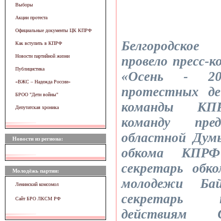
Выборы
Акции протеста
Официальные документы ЦК КПРФ
Белгородско
Как вступить в КПРФ
Новости партийной жизни
провело пресс-
Публицистика
«Осень - 2
«ВЖC – Надежда России»
протестных де
БРОО "Дети войны"
команды К
Депутатская хроника
команду пре
областной Дум
Новости из региона:
обкома КПРФ
секретарь обк
Молодёжь партии:
молодежи Бай
Ленинский комсомол
секретарь 
Сайт БРО ЛКСМ РФ
действиям С