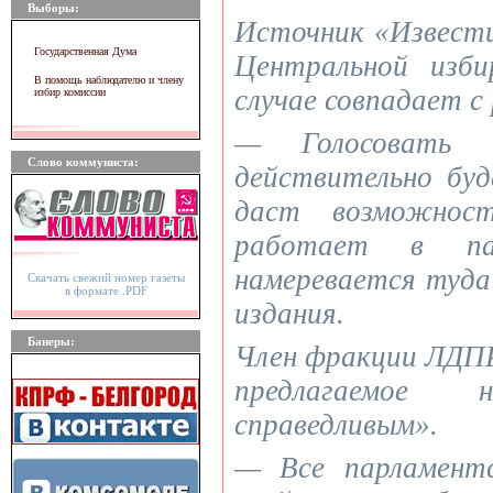
Выборы:
Источник «Извести
Государственная Дума
Центральной изби
В помощь наблюдателю и члену
случае совпадает с
избир комиссии
— Голосовать 
Слово коммуниста:
действительно буд
даст возможнос
работает в па
намеревается туда
Скачать свежий номер газеты
в формате .PDF
издания.
Банеры:
Член фракции ЛДПР
предлагаемое
справедливым».
— Все парламент