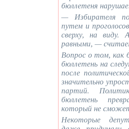
бюллетеня нарушае
— Избирателя п
путем и проголосо
сверху, на виду
равными, — считае
Вопрос о том, как
бюллетень на следу
после политическо
значительно упрос
партий. Полити
бюллетень прев
который не сможе
Некоторые депу
даже придумали д