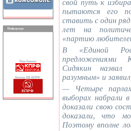
свой путь к избир
пытаются его п
ставить с один ря
лет на политиче
Информер:
«партию любителей
В «Единой Ро
предложениями 
Наш баннер:
Сидякин назвал 
разумным» и заявил
Баннер ЦК КПРФ:
— Четыре парлам
выборах набрали в
доказали свою сос
доказали, что м
Поэтому вполне ло