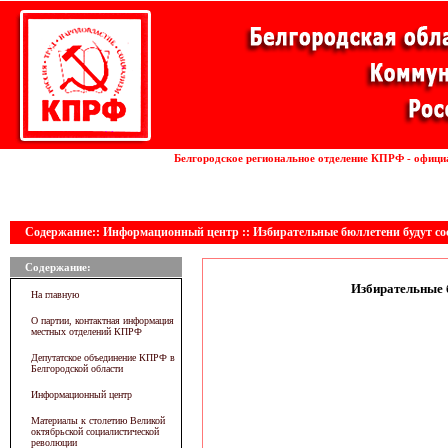
Установка волоконных лазеров
Белгородское региональное отделение КПРФ - офици
линии
Содержание:: Информационный центр :: Избирательные бюллетени будут со
Содержание:
Избирательные 
На главную
О партии, контактная информация
местных отделений КПРФ
Депутатское объединение КПРФ в
Белгородской области
Информационный центр
Материалы к столетию Великой
октябрьской социалистической
революции