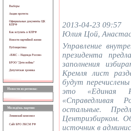
Выборы
Акции протеста
Официальные документы ЦК
2013-04-23 09:57
КПРФ
Юлия Цой, Анастас
Как вступить в КПРФ
Новости партийной жизни
Управление внутр
Публицистика
президента пред
«ВЖC – Надежда России»
заполнения избир
БРОО "Дети войны"
Депутатская хроника
Кремля лист разд
будут перечислены
Новости из региона:
это «Единая 
«Справедливая 
остальные. Пре
Молодёжь партии:
Ленинский комсомол
Центризбирком. О
Сайт БРО ЛКСМ РФ
источник в админи