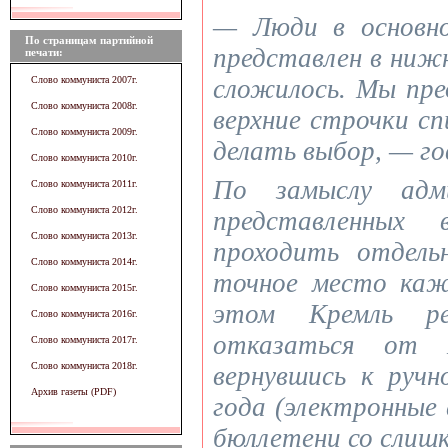
— Люди в основн
По страницам партийной
представлен в ниж
печати:
Слово коммуниста 2007г.
сложилось. Мы пр
Слово коммуниста 2008г.
верхние строчки с
Слово коммуниста 2009г.
делать выбор, — го
Слово коммуниста 2010г.
По замыслу адми
Слово коммуниста 2011г.
Слово коммуниста 2012г.
представленных
Слово коммуниста 2013г.
проходить отдель
Слово коммуниста 2014г.
точное место каж
Слово коммуниста 2015г.
этом Кремль ре
Слово коммуниста 2016г.
отказаться от 
Слово коммуниста 2017г.
Слово коммуниста 2018г.
вернувшись к ручн
Архив газеты (PDF)
года (электронные
бюллетени со слишк