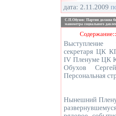
дата: 2.11.2009
п
С.П.Обухов: Партия должна бы
манометра социального давле
Содержание:
Выступление 
секретаря ЦК К
IV Пленуме ЦК 
Обухов Серге
Персональная ст
Нынешний Пленум
развернувшемуся
рядовое событи