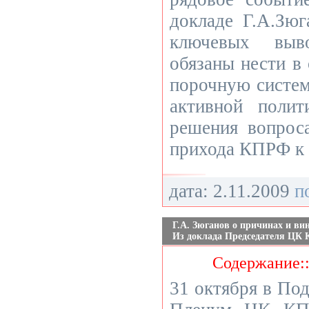
докладе Г.А.Зюг
ключевых выв
обязаны нести 
порочную систем
активной полит
решения вопроса
прихода КПРФ к 
дата: 2.11.2009
п
Г.А. Зюганов о причинах и ви
Из доклада Председателя ЦК
Содержание:
31 октября в По