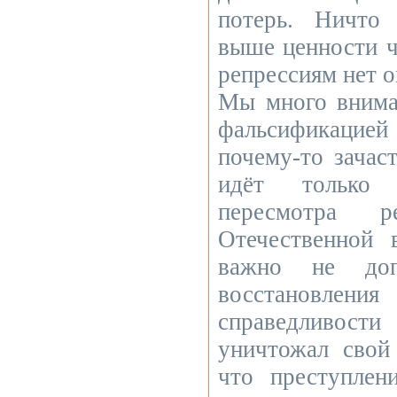
потерь. Ничто
выше ценности ч
репрессиям нет о
Мы много внима
фальсификацие
почему-то зачас
идёт только 
пересмотра ре
Отечественной
важно не доп
восстановле
справедливости
уничтожал свой
что преступлен