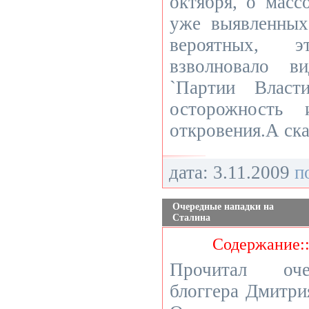
октября, о масс
уже выявленных
вероятных, 
взволновало ви
`Партии Власт
осторожность
откровения.А ска
дата: 3.11.2009
п
Очередные нападки на
Сталина
Содержание:
Прочитал оче
блоггера Дмитри