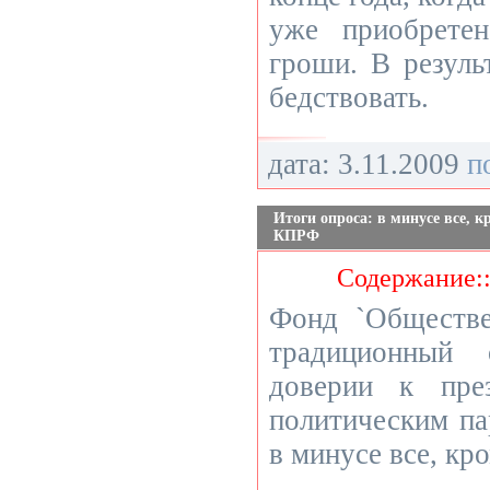
уже приобрете
гроши. В результ
бедствовать.
дата: 3.11.2009
п
Итоги опроса: в минусе все, к
КПРФ
Содержание:
Фонд `Обществе
традиционный 
доверии к пре
политическим па
в минусе все, к