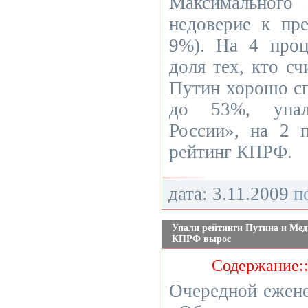
Максимального 
недоверие к п
9%). На 4 проц
доля тех, кто сч
Путин хорошо спр
до 53%, упал
России», на 2 
рейтинг КПРФ.
дата: 3.11.2009
п
Упали рейтинги Путина и Мед
КПРФ вырос
Содержание:
Очередной ежен