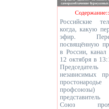
саморазоблачение буржуазных
Содержание:
Российские те
когда, какую пе
эфир. Пере
посвящённую пр
в России, канал
12 октября в 13:
Председатель
независимых п
простонаро
профсоюзы)
представитель
Союз пром