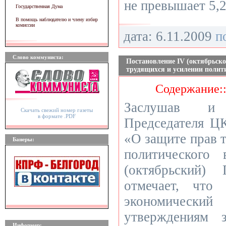
не превышает 5,
Государственная Дума
В помощь наблюдателю и члену избир
комиссии
дата: 6.11.2009
п
Слово коммуниста:
Постановление IV (октябрьс
трудящихся и усилении поли
Содержание:
Заслушав и
Скачать свежий номер газеты
в формате .PDF
Председателя Ц
«О защите прав 
Банеры:
политического
(октябрьский
отмечает, что
экономически
утверждениям 
Информер: