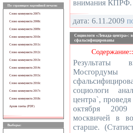
внимания КПРФ.
По страницам партийной печати:
Слово коммуниста 2007г.
дата: 6.11.2009
п
Слово коммуниста 2008г.
Слово коммуниста 2009г.
Социологи «Левада-центра»: 
Слово коммуниста 2010г.
сфальсифицированы
Слово коммуниста 2011г.
Содержание:
Слово коммуниста 2012г.
Слово коммуниста 2013г.
Результаты в
Слово коммуниста 2014г.
Мосгордум
Слово коммуниста 2015г.
сфальсифициро
Слово коммуниста 2016г.
социологи анал
Слово коммуниста 2017г.
центра`, проведя
Слово коммуниста 2018г.
октября 2009
Архив газеты (PDF)
москвичей в в
старше. (Статис
Выборы: