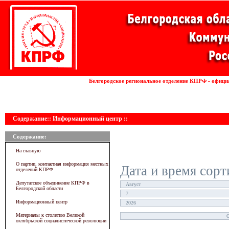
Установка волоконных лазеров
Белгородское региональное отделение КПРФ - офици
линии
Содержание:: Информационный центр ::
Содержание:
На главную
О партии, контактная информация местных
Дата и время сорт
отделений КПРФ
Депутатское объединение КПРФ в
Белгородской области
Информационный центр
Материалы к столетию Великой
октябрьской социалистической революции