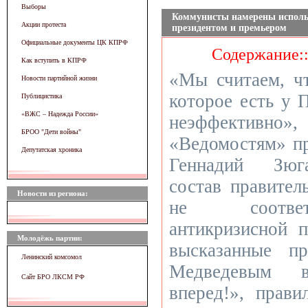
Выборы
Коммунисты намерены исполь
Акции протеста
президентом и премьером
Официальные документы ЦК КПРФ
Содержание:
Как вступить в КПРФ
«Мы считаем, чт
Новости партийной жизни
которое есть у 
Публицистика
«ВЖC – Надежда России»
неэффективно»,
БРОО "Дети войны"
«Ведомостям» пр
Депутатская хроника
Геннадий Зюг
состав правител
Новости из региона:
не соответ
антикризисной п
Молодёжь партии:
высказанные п
Ленинский комсомол
Медведевым в
Сайт БРО ЛКСМ РФ
вперед!», прав