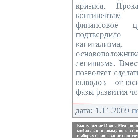
кризиса. Прок
континентам
финансовое ц
подтвердило
капитализ
основоположн
ленинизма. Вмес
позволяет сдела
выводов относ
фазы развития че
дата: 1.11.2009
п
Выступление Ивана Мельнико
мобилизации коммунистов и вс
выборах и завоевание полити