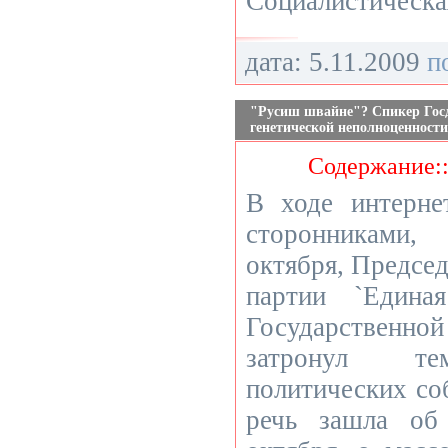
Социалистическа
дата: 5.11.2009
п
"Русиш швайне"? Спикер Гос
генетической неполноценности
Содержание:
В ходе интерне
сторонниками,
октября, Предсе
партии `Едина
Государственно
затронул те
политических со
речь зашла об