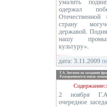
умалить подви
одержал по
Отечественной
страну могуч
державой. Подня
нашу промыш
культуру».
дата: 3.11.2009
п
Г.А. Зюганов на заседании ф
Разворачивается новая спецоп
Содержание:
2 ноября Г.А
очередное засе