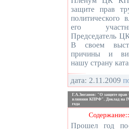
Пленум ЦК КП
защите прав тр
политического 
его участн
Председатель Ц
В своем выст
причины и вин
нашу страну кат
дата: 2.11.2009
п
Г.А.Зюганов: "О защите прав
влияния КПРФ". Доклад на I
года
Содержание:
Прошел год по