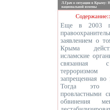
Л.Грач о ситуации в Крыму: 
национальной измены
Содержание:
Еще в 2003 г
правоохрани
заявлением о то
Крыма дейст
исламские орган
связанная 
терроризмом 
запрещенная во 
Тогда это 
провластными с
обвинения м
дестабилизиро