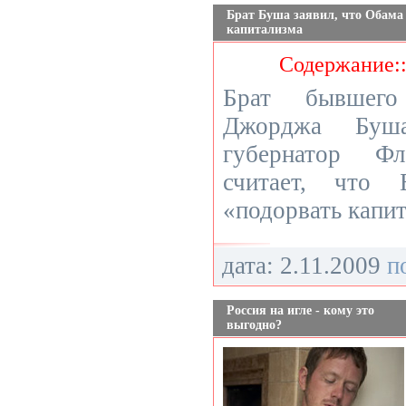
Брат Буша заявил, что Обама
капитализма
Содержание:
Брат бывшег
Джорджа Буша
губернатор 
считает, что 
«подорвать капи
дата: 2.11.2009
п
Россия на игле - кому это
выгодно?