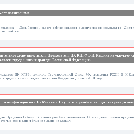
ь лет капитализма
раздник – «День России», как его сейчас называют, в девичестве он назывался то «Днем 
сти» оной же.
упительное слово заместителя Председателя ЦК КПРФ В.И. Кашина на «круглом ст
пасности труда и жизни граждан Российской Федерации»
едседателя ЦК КПРФ, депутата Государственной Думы РФ, академика РСХН В И.Каш
сти труда и жизни граждан Российской Федерации`, 6 июля 2010 года.
их фальсификаций на «Эхе Москвы». Слушатели разоблачают десятикратную лож
нуне Праздника Победы. Возразить уже было невозможно. Облив грязью главный праздни
столько лжи в одном флаконе я давно не слышал.