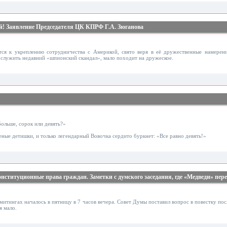
й! Заявление Председателя ЦК КПРФ Г.А. Зюганова
ится к укреплению сотрудничества с Америкой, свято веря в её дружественные намере
служить недавний «шпионский скандал», мало походит на дружеское.
больше, сорок или девять?»
еные детишки, и только легендарный Вовочка сердито буркнет: «Все равно девять!»
нституционные права граждан. Заметки с думского заседания, где «Медведи» пер
итингах началось в пятницу в 7 часов вечера. Совет Думы поставил вопрос в повестку пос
я мало.