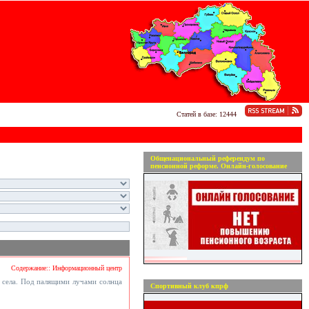
Статей в базе: 12444
Общенациональный референдум по
пенсионной реформе. Онлайн-голосование
Содержание:: Информационный центр
о села. Под палящими лучами солнца
Спортивный клуб кпрф