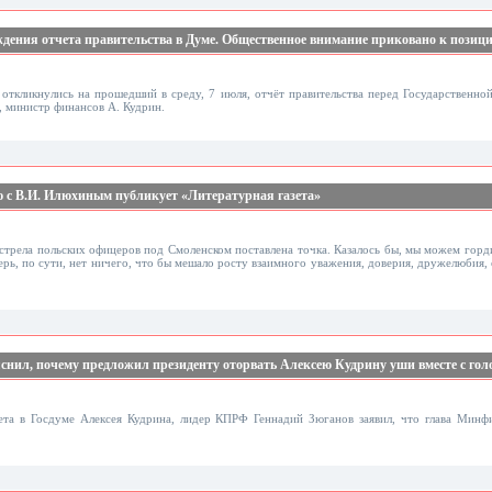
ждения отчета правительства в Думе. Общественное внимание приковано к позиц
откликнулись на прошедший в среду, 7 июля, отчёт правительства перед Государственной
, министр финансов А. Кудрин.
ю с В.И. Илюхиным публикует «Литературная газета»
сстрела польских офицеров под Смоленском поставлена точка. Казалось бы, мы можем горди
рь, по сути, нет ничего, что бы мешало росту взаимного уважения, доверия, дружелюбия, 
яснил, почему предложил президенту оторвать Алексею Кудрину уши вместе с гол
ета в Госдуме Алексея Кудрина, лидер КПРФ Геннадий Зюганов заявил, что глава Минф