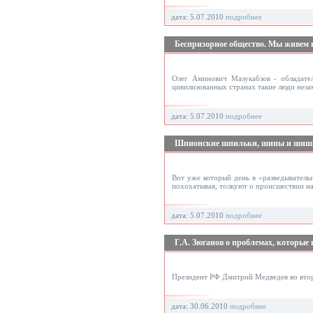
дата: 5.07.2010
подробнее
Беспризорное общество. Мы живем 
Олег Аминович Мазукабзов - обладател
цивилизованных странах такие люди нез
дата: 5.07.2010
подробнее
Шпионские шпильки, шипы и шишы. 
Вот уже который день в «разведыватель
похохатывая, толкуют о происшествии на
дата: 5.07.2010
подробнее
Г.А. Зюганов о проблемах, которые
Президент РФ Дмитрий Медведев во вторн
дата: 30.06.2010
подробнее