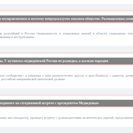
в неуправляемом и поэтому непредсказуемо опасном обществе. Размышления сочи
ь редчайшей в России специальности и уникальных знаний в области социальных техн
аменимы и востребованы.
У путинско-медведевской России не разведка, а жалкая пародия
ном сообществе» и смежных с ним аналитических кругах и шоу-бизнесах с азартом, делая
 российско-американской шпионской делянке.
 поднимет на сегодняшней встрече с президентом Медведевым
ик, как ожидается, проведет встречу с руководителями политических партий, представлен