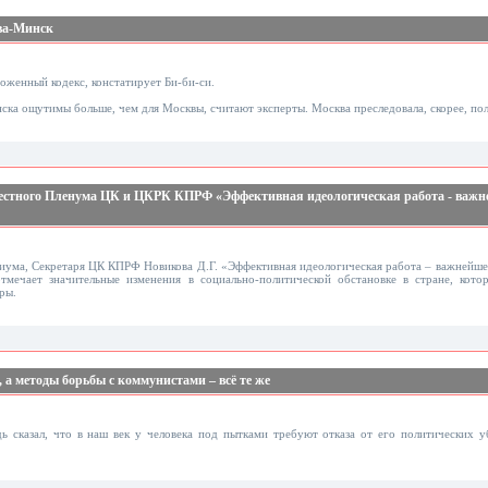
ква-Минск
оженный кодекс, констатирует Би-би-си.
ка ощутимы больше, чем для Москвы, считают эксперты. Москва преследовала, скорее, пол
местного Пленума ЦК и ЦКРК КПРФ «Эффективная идеологическая работа - важн
диума, Cекретаря ЦК КПРФ Новикова Д.Г. «Эффективная идеологическая работа – важнейш
тмечает значительные изменения в социально-политической обстановке в стране, кот
ры.
 а методы борьбы с коммунистами – всё те же
ь сказал, что в наш век у человека под пытками требуют отказа от его политических у