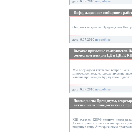
дата: 6.07.2010
подробнее
Информационное сообщение о рабо
Открывая заседание, Председатель Цент
дата: 6.07.2010
подробнее
Высокое призвание коммунистов. Д
совместном пленуме ЦК и ЦКРК К
Мы обсуждаем ключевой вопрос нашей ж
мировоззренческие, идеологические выз
машина пропаганды буржуазной идеологии
дата: 6.07.2010
подробнее
Доклад члена Президиума, секрета
важнейшее условие достижения пр
XIII съездом КПРФ принята новая реда
Анализ причин и перспектив кризиса да
выдвинул нашу Антикризисную программ