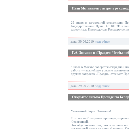
Иван Мельников о встрече руковод
29 июня в загородной резиденции Пре
Государственной Думе. От КПРФ в не
заместитель Председателя Государствен
дата: 30.06.2010
подробнее
Г.А. Зюганов в «Правде»: Чтобы поб
3 июля в Москве соберется очередной п
работа — важнейшее условие достижения
других вопросов «Правды» отвечает Пр
дата: 29.06.2010
подробнее
Открытое письмо Президента Белор
Уважаемый Борис Олегович!
Считаю необходимым проинформировать 
Федерацией.
Это обусловлено тем, что в течение п
искаженный взгляд на данный вопрос. Ка