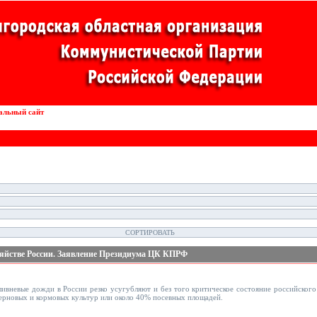
альный сайт
Внедрение роботов в конвейерные линии
озяйстве России. Заявление Президиума ЦК КПРФ
ливневые дожди в России резко усугубляют и без того критическое состояние российског
 зерновых и кормовых культур или около 40% посевных площадей.