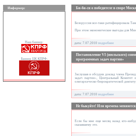
Би-би-си о победителе в споре Мос
Информер:
Белоруссия все-таки ратифицировала Там
При этом экономические выгоды для Минс
Наш баннер:
дата: 7.07.2010
подробнее
Постановление VI (июльского) сов
Баннер ЦК КПРФ:
программных задач партии»
Заслушав и обсудив доклад члена Прези
задач партии», Центральный Комитет о
олигархическо-бюрократической диктату
дата: 7.07.2010
подробнее
Не быкуйте! Или времена меняются,
Если бы мне еще месяц назад кто-нибуд
сказавшему это.