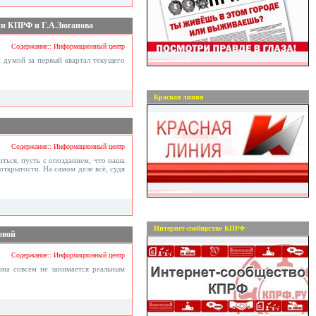
ии КПРФ и Г.А.Зюганова
Содержание:: Информационный центр
 думой за первый квартал текущего
Красная линия
Содержание:: Информационный центр
ться, пусть с опозданием, что наша
открытости. На самом деле всё, судя
Интернет-сообщество КПРФ
овой
Содержание:: Информационный центр
ина совсем не занимается реальным