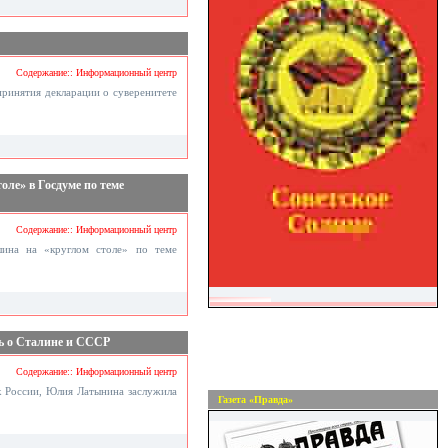
Содержание:: Информационный центр
принятия декларации о суверенитете
оле» в Госдуме по теме
Содержание:: Информационный центр
ина на «круглом столе» по теме
ь о Сталине и СССР
Содержание:: Информационный центр
к России, Юлия Латынина заслужила
Газета «Правда»