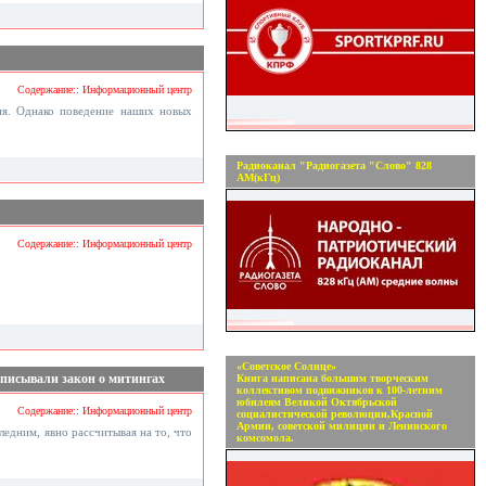
Содержание:: Информационный центр
ния. Однако поведение наших новых
Радиоканал "Радиогазета "Слово" 828
АМ(кГц)
Содержание:: Информационный центр
«Советское Солнце»
еписывали закон о митингах
Книга написана большим творческим
коллективом подвижников к 100-летним
юбилеям Великой Октябрьской
Содержание:: Информационный центр
социалистической революции,Красной
Армии, советской милиции и Ленинского
ледним, явно рассчитывая на то, что
комсомола.