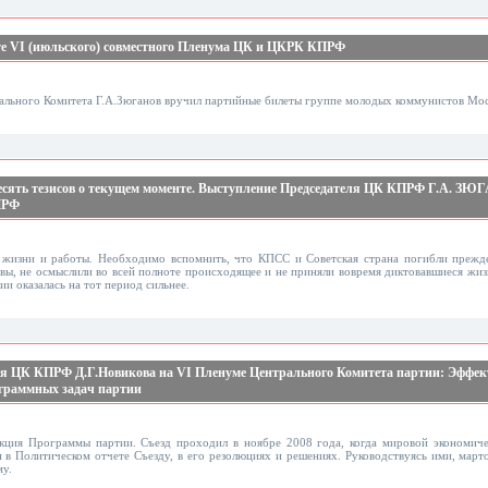
те VI (июльского) совместного Пленума ЦК и ЦКРК КПРФ
рального Комитета Г.А.Зюганов вручил партийные билеты группе молодых коммунистов Мо
есять тезисов о текущем моменте. Выступление Председателя ЦК КПРФ Г.А. ЗЮ
ПРФ
изни и работы. Необходимо вспомнить, что КПСС и Советская страна погибли прежде 
овы, не осмыслили во всей полноте происходящее и не приняли вовремя диктовавшиеся жи
 оказалась на тот период сильнее.
ря ЦК КПРФ Д.Г.Новикова на VI Пленуме Центрального Комитета партии: Эффект
ограммных задач партии
кция Программы партии. Съезд проходил в ноябре 2008 года, когда мировой экономиче
н в Политическом отчете Съезду, в его резолюциях и решениях. Руководствуясь ими, ма
у.