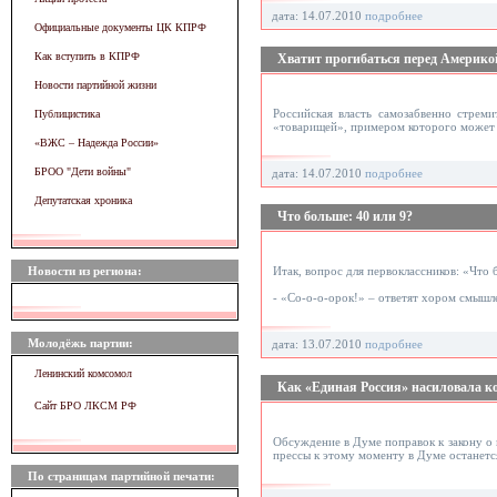
дата: 14.07.2010
подробнее
Официальные документы ЦК КПРФ
Как вступить в КПРФ
Хватит прогибаться перед Америко
Новости партийной жизни
Российская власть самозабвенно стрем
Публицистика
«товарищей», примером которого может 
«ВЖC – Надежда России»
БРОО "Дети войны"
дата: 14.07.2010
подробнее
Депутатская хроника
Что больше: 40 или 9?
Новости из региона:
Итак, вопрос для первоклассников: «Что 
- «Со-о-о-орок!» – ответят хором смышл
Молодёжь партии:
дата: 13.07.2010
подробнее
Ленинский комсомол
Как «Единая Россия» насиловала ко
Сайт БРО ЛКСМ РФ
Обсуждение в Думе поправок к закону о м
прессы к этому моменту в Думе останетс
По страницам партийной печати: