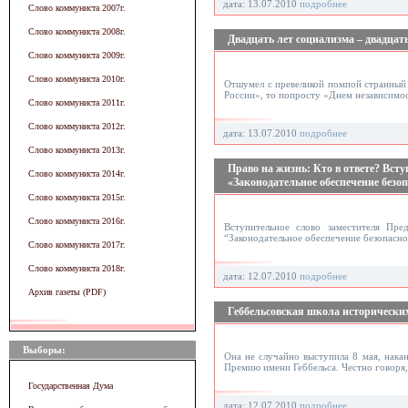
дата: 13.07.2010
подробнее
Слово коммуниста 2007г.
Слово коммуниста 2008г.
Двадцать лет социализма – двадцат
Слово коммуниста 2009г.
Слово коммуниста 2010г.
Отшумел с превеликой помпой странный п
России», то попросту «Днем независимо
Слово коммуниста 2011г.
Слово коммуниста 2012г.
дата: 13.07.2010
подробнее
Слово коммуниста 2013г.
Право на жизнь: Кто в ответе? Вст
Слово коммуниста 2014г.
«Законодательное обеспечение безо
Слово коммуниста 2015г.
Слово коммуниста 2016г.
Вступительное слово заместителя Пр
“Законодательное обеспечение безопасно
Слово коммуниста 2017г.
Слово коммуниста 2018г.
дата: 12.07.2010
подробнее
Архив газеты (PDF)
Геббельсовская школа историческ
Выборы:
Она не случайно выступила 8 мая, нака
Премию имени Геббельса. Честно говоря, 
Государственная Дума
дата: 12.07.2010
подробнее