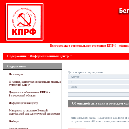
Установка волоконных лазеров
Белгородское региональное отделение КПРФ - офици
Содержание:: Информационный центр ::
Содержание:
Дата и время сортировки:
На главную
О партии, контактная информация местных
отделений КПРФ
Депутатское объединение КПРФ в
Белгородской области
Информационный центр
Об опасной ситуации в сельском х
Материалы к столетию Великой
октябрьской социалистической революции
Аномальная жара, нашествие саранчи и 
сгорело более 30 млн. гектаров посевов
Выборы
Акции протеста