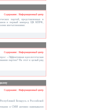
Содержание:: Информационный центр
ических партий, представленных в
ганов и первый зампред ЦК КПРФ,
воими впечатлениями:
Содержание:: Информационный центр
прос: «Эффективная идеологическая
мания партии? На этот и целый ряд
цкому
Содержание:: Информационный центр
Республикой Беларусь и Российской
итиками и СМИ активно навязывался