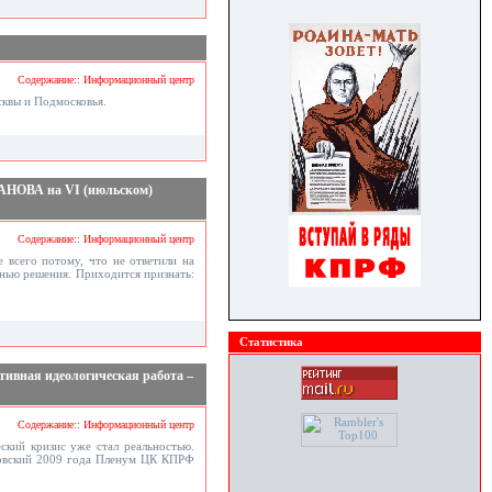
Содержание:: Информационный центр
сквы и Подмосковья.
ГАНОВА на VI (июльском)
Содержание:: Информационный центр
всего потому, что не ответили на
знью решения. Приходится признать:
Статистика
ивная идеологическая работа –
Содержание:: Информационный центр
ский кризис уже стал реальностью.
ртовский 2009 года Пленум ЦК КПРФ