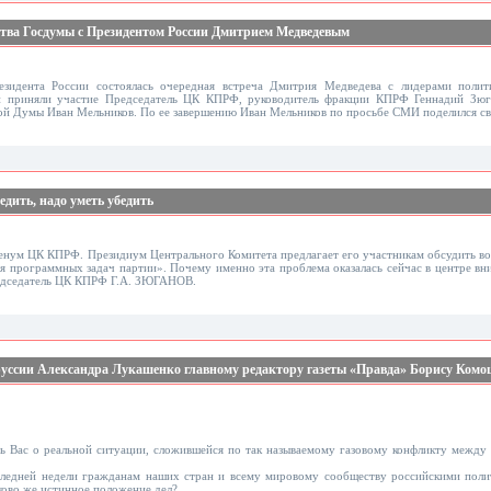
ства Госдумы с Президентом России Дмитрием Медведевым
зидента России состоялась очередная встреча Дмитрия Медведева с лидерами полит
й приняли участие Председатель ЦК КПРФ, руководитель фракции КПРФ Геннадий Зю
ной Думы Иван Мельников. По ее завершению Иван Мельников по просьбе СМИ поделился с
едить, надо уметь убедить
ленум ЦК КПРФ. Президиум Центрального Комитета предлагает его участникам обсудить во
 программных задач партии». Почему именно эта проблема оказалась сейчас в центре вни
едседатель ЦК КПРФ Г.А. ЗЮГАНОВ.
уссии Александра Лукашенко главному редактору газеты «Правда» Борису Комо
Вас о реальной ситуации, сложившейся по так называемому газовому конфликту между 
оследней недели гражданам наших стран и всему мировому сообществу российскими пол
ково же истинное положение дел?