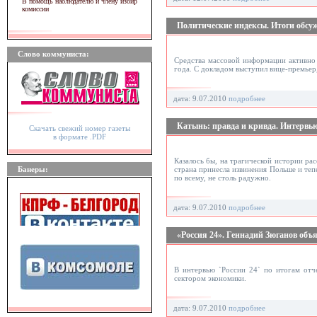
В помощь наблюдателю и члену избир
комиссии
Политические индексы. Итоги обсу
Слово коммуниста:
Средства массовой информации активно 
года. С докладом выступил вице-премьер
дата: 9.07.2010
подробнее
Катынь: правда и кривда. Интервь
Скачать свежий номер газеты
в формате .PDF
Казалось бы, на трагической истории ра
Банеры:
страна принесла извинения Польше и тепе
по всему, не столь радужно.
дата: 9.07.2010
подробнее
«Россия 24». Геннадий Зюганов объ
В интервью `России 24` по итогам отч
сектором экономики.
дата: 9.07.2010
подробнее