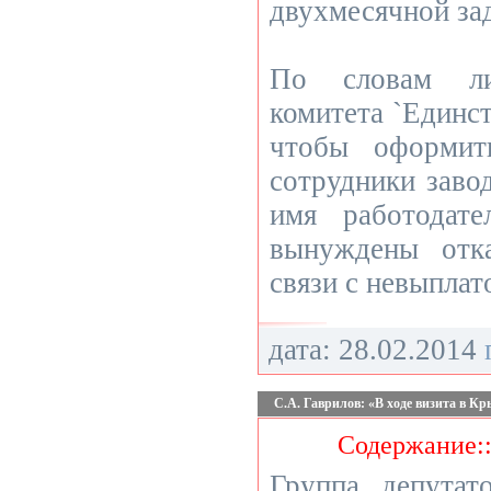
двухмесячной за
По словам ли
комитета `Единст
чтобы оформит
сотрудники заво
имя работодат
вынуждены отк
связи с невыплат
дата: 28.02.2014
С.А. Гаврилов: «В ходе визита в К
Содержание:
Группа депута