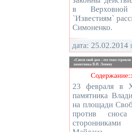
законны действ
в Верховной
`Известиям` рас
Симоненко.
дата: 25.02.2014
«Снеси свой дом – его тоже строил
памятника В.И. Ленину
Содержание:
23 февраля в 
памятника Влад
на площади Своб
против сноса
сторонниками