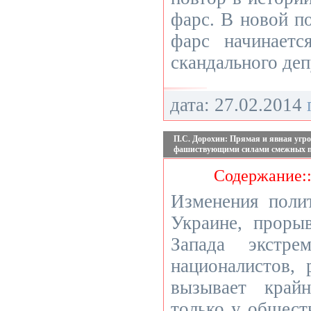
фарс. В новой п
фарс начинает
скандального де
дата: 27.02.2014
П.С. Дорохин: Прямая и явная угро
фашиствующими силами смежных п
Содержание:
Изменения поли
Украине, проры
Запада экстре
националистов, 
вызывает край
только у общест