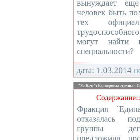
вынуждает еще
человек быть по
тех официа
трудоспособног
могут найти 
специальности?
дата: 1.03.2014
п
"Росбалт": Единороссы отделили С
Содержание:
Фракция `Един
отказалась по
группы деп
предложили про