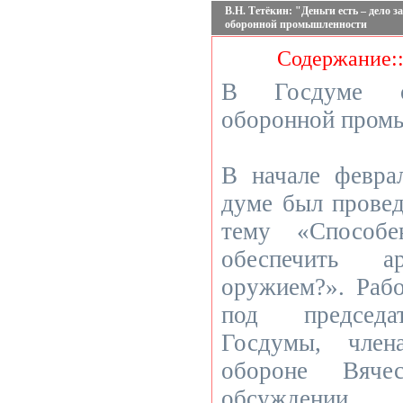
В.Н. Тетёкин: "Деньги есть – дело 
оборонной промышленности
Содержание:
В Госдуме об
оборонной пром
В начале февра
думе был провед
тему «Способ
обеспечить а
оружием?». Раб
под председат
Госдумы, чле
обороне Вяче
обсуждении 