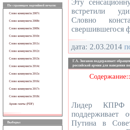
Эту сенсационн
По страницам партийной печати:
встретили уди
Слово коммуниста 2007г.
Словно конста
Слово коммуниста 2008г.
свершившегося ф
Слово коммуниста 2009г.
Слово коммуниста 2010г.
Слово коммуниста 2011г.
дата: 2.03.2014
п
Слово коммуниста 2012г.
Слово коммуниста 2013г.
Г.А. Зюганов поддерживает обращен
российской армии для наведения п
Слово коммуниста 2014г.
Слово коммуниста 2015г.
Содержание:
Слово коммуниста 2016г.
Слово коммуниста 2017г.
Слово коммуниста 2018г.
Лидер КПРФ 
Архив газеты (PDF)
поддерживает 
Путина в Сове
Выборы: