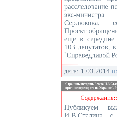
расследование п
экс-министра
Сердюкова, со
Проект обращени
еще в середине
103 депутатов, 
`Справедливой Р
дата: 1.03.2014
п
Страницы истории. Беседа И.В.Стал
причине переворота на Украине". 9 
Содержание:
Публикуем вы
И.В.Сталина с