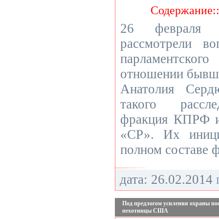
Содержание:
26 февраля 
рассмотрели в
парламентског
отношении бывш
Анатолия Серд
такого рассле
фракция КПРФ и
«СР». Их иниц
полном составе 
дата: 26.02.2014
Под предлогом усиления охраны по
пехотинцы США