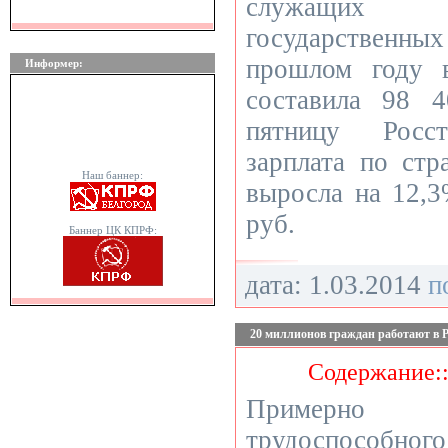
служащих
государственн
прошлом году 
Информер:
составила 98 
пятницу Росст
зарплата по стр
Наш баннер:
выросла на 12,3
руб.
Баннер ЦК КПРФ:
дата: 1.03.2014
п
20 миллионов граждан работают в Р
Содержание:
Примерно ч
трудоспособного