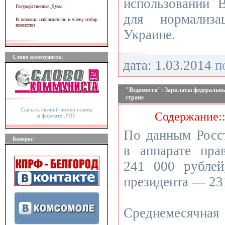
использовании
Государственная Дума
для нормализа
В помощь наблюдателю и члену избир
комиссии
Украине.
Слово коммуниста:
дата: 1.03.2014
п
"Ведомости": Зарплаты федеральных
стране
Скачать свежий номер газеты
Содержание:
в формате .PDF
По данным Росст
Банеры:
в аппарате прав
241 000 рублей
президента — 23
Среднемесячная 