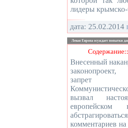
которой так лю
лидеры крымско-
дата: 25.02.2014
Левая Европа осуждает попытки да
Содержание:
Внесенный накан
законопроект,
запрет д
Коммунистичес
вызвал наст
европейском 
абстрагирова
комментариев на 