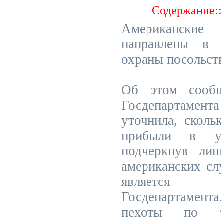
Содержание:
Американские 
направлены в 
охраны посольс
Об этом сообщ
Госдепартамент
уточнила, сколь
прибыли в ук
подчеркнув лиш
американских с
является
Госдепартамент
пехоты по т