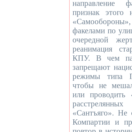
направление ф
признак этого 
«Самообороны»
факелами по ули
очередной жер
реанимация ст
КПУ. В чем па
запрещают нацис
режимы типа Г
чтобы не меша
или проводить
расстрелян
«Сантъяго». Не 
Компартии и п
повтор в истории