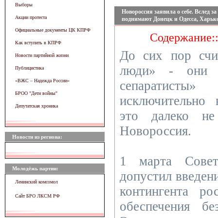
Выборы
Новороссия заявила о себе. Вслед 
Акции протеста
поднимают Донецк и Одесса, Харьк
Официальные документы ЦК КПРФ
Содержание:
Как вступить в КПРФ
До сих пор счи
Новости партийной жизни
люди» - они ж
Публицистика
«ВЖC – Надежда России»
сепаратист
БРОО "Дети войны"
исключительно 
Депутатская хроника
это далеко не
Новороссия.
Новости из региона:
1 марта Совет
Молодёжь партии:
допустил введен
Ленинский комсомол
контингента ро
Сайт БРО ЛКСМ РФ
обеспечения бе