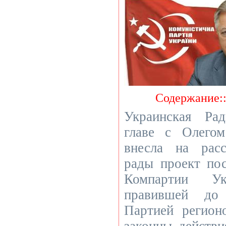
Содержание:
Украинская Ра
главе с Олего
внесла на рас
рады проект пос
Компартии У
правившей до 
Партией регион