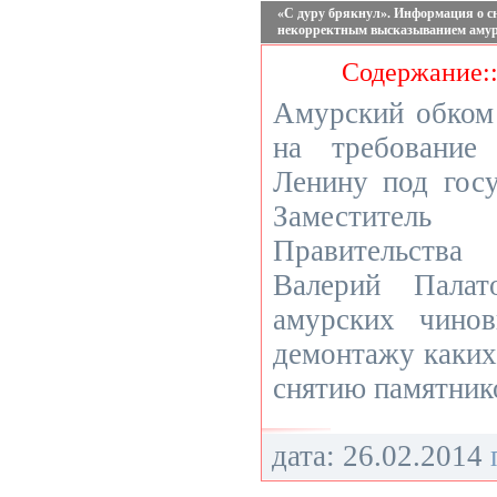
«С дуру брякнул». Информация о с
некорректным высказыванием амур
Содержание:
Амурский обком
на требование
Ленину под госу
Заместител
Правительства
Валерий Палат
амурских чино
демонтажу каких
снятию памятник
дата: 26.02.2014