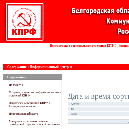
Установка волоконных лазеров
Белгородское региональное отделение КПРФ - офици
линии
Содержание:: Информационный центр ::
Содержание:
На главную
О партии, контактная информация местных
Дата и время сорт
отделений КПРФ
Депутатское объединение КПРФ в
Белгородской области
Информационный центр
Материалы к столетию Великой
октябрьской социалистической революции