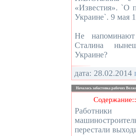
«Известия». `О 
Украине`. 9 мая 1
Не напоминают
Сталина ныне
Украине?
дата: 28.02.2014
Началась забастовка рабочих Волж
Содержание:
Работник
машинострои
перестали выходи