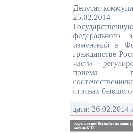
Депутат-комму
25.02.201
Государстве
федерального 
изменений в Ф
гражданстве Рос
части регулир
приема в
соотечественн
странах бывшего
дата: 26.02.2014
Харьковчане! Вставайте на защиту 
обкома КПУ