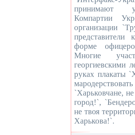
принимают у
Компартии Укр
организации `Тр
представители 
форме офицеро
Многие уча
георгиевскими л
руках плакаты `
мародерствоват
`Харьковчане, не
город!`, `Бендер
не твоя территор
Харькова!`.