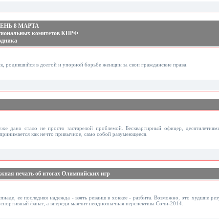
НЬ 8 МАРТА
гиональных комитетов КПРФ
здника
, родившийся в долгой и упорной борьбе женщин за свои гражданские права.
же дано стало не просто застарелой проблемой. Бесквартирный офицер, десятилетия
ринимается как нечто привычное, само собой разумеющееся.
ежная печать об итогах Олимпийских игр
иаде, ее последняя надежда - взять реванш в хоккее - разбита. Возможно, это худшие рез
 спортивный фанат, а впереди маячит неоднозначная перспектива Сочи-2014.