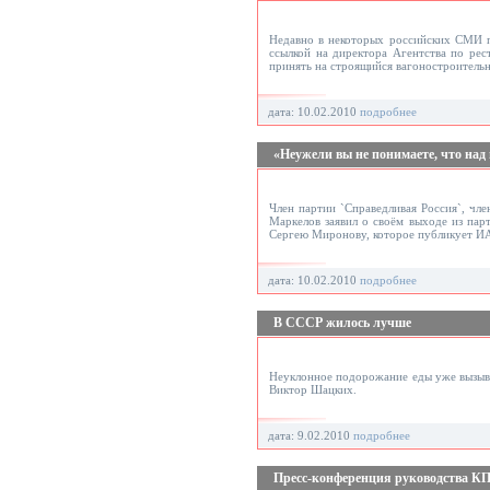
Недавно в некоторых российских СМИ п
ссылкой на директора Агентства по ре
принять на строящийся вагоностроитель
дата: 10.02.2010
подробнее
«Неужели вы не понимаете, что на
Член партии `Справедливая Россия`, чл
Маркелов заявил о своём выходе из пар
Сергею Миронову, которое публикует И
дата: 10.02.2010
подробнее
В СССР жилось лучше
Неуклонное подорожание еды уже вызыва
Виктор Шацких.
дата: 9.02.2010
подробнее
Пресс-конференция руководства КП