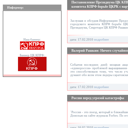
Постановление Президиума ЦК КПР
комитета КПРФ борьбе ЦКРК с нар
Информер:
Заслушав и обсудив Информацию Предс
городского комитета КПРФ борьбе ЦК
Президиума, Секретаря ЦК КПРФ Рашкин
Наш баннер:
дата: 17.02.2010
подробнее
Валерий Рашкин: Ничего случайного 
Баннер ЦК КПРФ:
События последних дней: мощная акци
«единороссов» проблемой выращивания о
это способствовало тому, что число уч
думают обо всем этом лидеры саратовски
дата: 17.02.2010
подробнее
Россия перед угрозой катастрофы
`Россия - это поезд, который в ближайши
Донохью на сайте журнала Forbes. По его
дата: 16.02.2010
подробнее