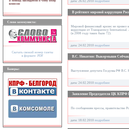
В помощь наблюдателю и члену избир
дата: 26.02.2010
подробнее
комиссии
В рейтинге мировой коррупции Росс
Слово коммуниста:
Мировой финансовый кризис не привел к 
коррупции от Transparency International
(в 2008 году таких было 72).
дата: 24.02.2010
подробнее
Скачать свежий номер газеты
в формате .PDF
В.С. Никитин: Выкормыши Собчака
Банеры:
Выступление депутата Госдумы РФ В.С. Н
дата: 24.02.2010
подробнее
Заявление Председателя ЦК КПРФ Г
По сообщениям прессы, правительство Р
дата: 18.02.2010
подробнее