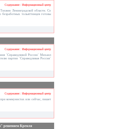
Содержание:: Информационный центр
Тихвин Ленинградской области. Со
 безработных тольяттинцев готовы
Содержание:: Информационный центр
ения `Справедливой России` Михаил
ателю партии `Справедливая Россия`
Содержание:: Информационный центр
 при коммунистах или сейчас, пишет
ов" решением Кремля