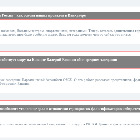
 Россия" как основа наших провалов в Ванкувере
космосом, Большим театром, спортсменами, ветеранами. Теперь осталась единственная гор
ада ветеранов было особенно жалко. Ведь им тоже хочется чем-то сейчас гордиться.
обствует миру на Кавказе Валерий Рашкин об очередном заседании
дное заседание Парламентской Ассамблеи ОБСЕ. О его работе рассказал представитель фр
 Федорович Рашкин.
 возобновят уголовные дела в отношении единороссов-фальсификаторов избирате
 пришел ответ от заместителя Генерального прокурора РФ В.Я. Гриня по факту фальсифик