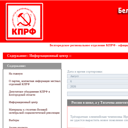
Установка волоконных лазеров
Белгородское региональное отделение КПРФ - офици
Содержание:: Информационный центр ::
Содержание:
Дата и время сортировки:
На главную
О партии, контактная информация местных
отделений КПРФ
Депутатское объединение КПРФ в
Белгородской области
Информационный центр
Россия в шоке, а у Тягачева аппети
Материалы к столетию Великой
октябрьской социалистической революции
Трёхкратная олимпийская чемпионка Ири
не удастся вырастить новое поколение с
Выборы
Акции протеста