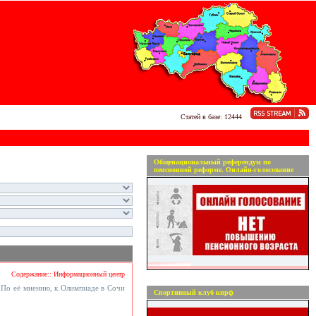
Статей в базе: 12444
Общенациональный референдум по
пенсионной реформе. Онлайн-голосование
Содержание:: Информационный центр
 По её мнению, к Олимпиаде в Сочи
Спортивный клуб кпрф