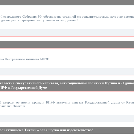
Федерального Собрания РФ обеспокоена странной скоропалительностью, которую демонс
 договора о сокращении наступательных вооружений
иума Центрального комитета КПРФ.
севластия спекулятивного капитала, антисоциальной политики Путина и «Единой
ПРФ в Государственной Думе
0 февраля от имени фракции КПРФ выступил депутат Государственной Думы от Калин
панович Никитин
льяттинцев в Тихвин – злая шутка или издевательство?