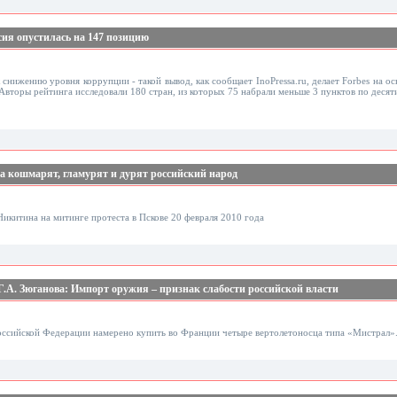
ия опустилась на 147 позицию
снижению уровня коррупции - такой вывод, как сообщает InoPressa.ru, делает Forbes на о
. Авторы рейтинга исследовали 180 стран, из которых 75 набрали меньше 3 пунктов по десят
 кошмарят, гламурят и дурят российский народ
икитина на митинге протеста в Пскове 20 февраля 2010 года
.А. Зюганова: Импорт оружия – признак слабости российской власти
оссийской Федерации намерено купить во Франции четыре вертолетоносца типа «Мистрал»