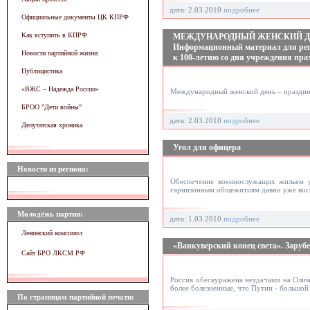
дата: 2.03.2010
подробнее
Официальные документы ЦК КПРФ
Как вступить в КПРФ
МЕЖДУНАРОДНЫЙ ЖЕНСКИЙ ДЕ
Информационный материал для ре
Новости партийной жизни
к 100-летию со дня учреждения пра
Публицистика
«ВЖC – Надежда России»
Международный женский день – праздник
БРОО "Дети войны"
дата: 2.03.2010
подробнее
Депутатская хроника
Угол для офицера
Новости из региона:
Обеспечение военнослужащих жильем у
гарнизонным общежитиям давно уже восп
Молодёжь партии:
дата: 1.03.2010
подробнее
Ленинский комсомол
«Ванкуверский конец света». Заруб
Сайт БРО ЛКСМ РФ
Россия обескуражена неудачами на Олимп
более болезненные, что Путин - большой
По страницам партийной печати: