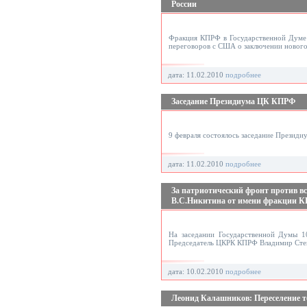
России
Фракция КПРФ в Государственной Думе 
переговоров с США о заключении нового
дата: 11.02.2010
подробнее
Заседание Президиума ЦК КПРФ
9 февраля состоялось заседание Презид
дата: 11.02.2010
подробнее
За патриотический фронт против в
В.С.Никитина от имени фракции К
На заседании Государственной Думы 1
Председатель ЦКРК КПРФ Владимир Сте
дата: 10.02.2010
подробнее
Леонид Калашников: Переселение то