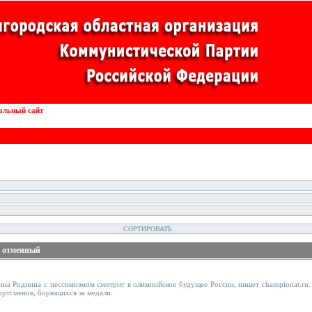
альный сайт
Внедрение роботов в конвейерные линии
т отменный
на Роднина с пессимизмом смотрит в олимпийское будущее России, пишет championat.ru.
портсменов, борющихся за медали.