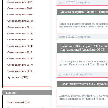
Слово коммуниста 2007г.
дата: 1.03.2010
подробнее
Слово коммуниста 2008г.
Михаил Задорнов: Режим и "Единая
Слово коммуниста 2009г.
Слово коммуниста 2010г.
Когда-то в нашем прошлом мы гордились 
последнего хоккейного матча Россия—Кан
Слово коммуниста 2011г.
Слово коммуниста 2012г.
дата: 1.03.2010
подробнее
Слово коммуниста 2013г.
Позиция США и стран НАТО не спос
Слово коммуниста 2014г.
Парламентской Ассамблеи ОБСЕ
Слово коммуниста 2015г.
Слово коммуниста 2016г.
18-19 февраля в Вене состоялось очере
депутат Государственной Думы Валерий
Слово коммуниста 2017г.
Слово коммуниста 2018г.
дата: 26.02.2010
подробнее
Архив газеты (PDF)
После вмешательства С.П. Обухова
Выборы:
Депутату Госдумы от КПРФ С.П. Обухову
листах кандидатов от `Единой России`.
Государственная Дума