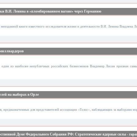
дки В.И. Ленина в «пломбированном вагоне» через Германию
 неизданной книги известного исследователя жизни и деятельности В.И. Ленина Владлена Л
 миллиардеров
, один из наиболее непубличных российских бизнесменов Владимир Лисин признан сам
лей на выборах в Орле
в, предназначенных для представителей ассоциации «Голос», наблюдающих за выборами мэр
ственной Думе Федерального Собрания РФ: Стратегические ядерные силы - гара