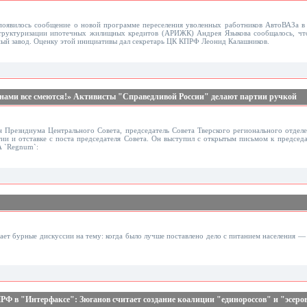
оявилось сообщение о новой программе переселения уволенных работников АвтоВАЗа в 
структуризации ипотечных жилищных кредитов (АРИЖК) Андрея Языкова сообщалось, что
ный завод. Оценку этой инициативы дал секретарь ЦК КПРФ Леонид Калашников.
д нами все смеются!» Активисты "Справедливой России" делают партии ручкой
ен Президиума Центрального Совета, председатель Совета Тверского регионального отдел
тии и отставке с поста председателя Совета. Он выступил с открытым письмом к председ
А `Regnum`:
ет бурные дискуссии на тему: когда было лучше поставлено дело с питанием населения —
РФ в "Интерфаксе": Зюганов считает создание коалиции "единороссов" и "эсер