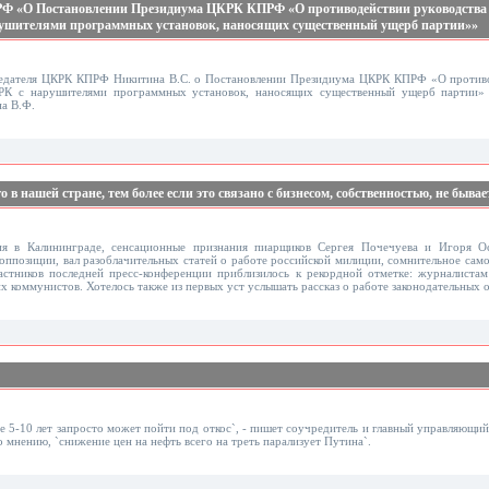
Ф «О Постановлении Президиума ЦКРК КПРФ «О противодействии руководства 
ушителями программных установок, наносящих существенный ущерб партии»»
едателя ЦКРК КПРФ Никитина В.С. о Постановлении Президиума ЦКРК КПРФ «О противо
РК с нарушителями программных установок, наносящих существенный ущерб партии» 
а В.Ф.
в нашей стране, тем более если это связано с бизнесом, собственностью, не бывае
я в Калининграде, сенсационные признания пиарщиков Сергея Почечуева и Игоря Ос
ппозиции, вал разоблачительных статей о работе российской милиции, сомнительное са
астников последней пресс-конференции приблизилось к рекордной отметке: журналистам
х коммунистов. Хотелось также из первых уст услышать рассказ о работе законодательных о
е 5-10 лет запросто может пойти под откос`, - пишет соучредитель и главный управляющий
 мнению, `снижение цен на нефть всего на треть парализует Путина`.