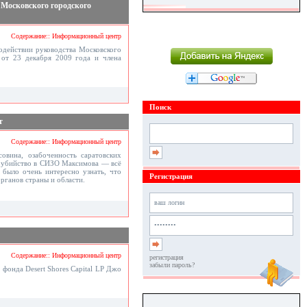
Московского городского
Содержание:: Информационный центр
действии руководства Московского
от 23 декабря 2009 года и члена
Поиск
т
Содержание:: Информационный центр
овина, озабоченность саратовских
моубийство в СИЗО Максимова — всё
 было очень интересно узнать, что
Регистрация
рганов страны и области.
Содержание:: Информационный центр
регистрация
забыли пароль?
 фонда Desert Shores Capital LP Джо