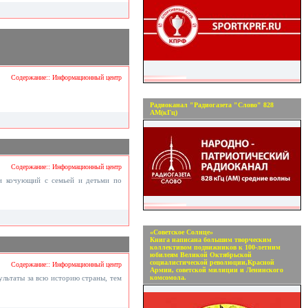
Содержание:: Информационный центр
Радиоканал "Радиогазета "Слово" 828
АМ(кГц)
Содержание:: Информационный центр
ми кочующий с семьей и детьми по
«Советское Солнце»
Книга написана большим творческим
коллективом подвижников к 100-летним
юбилеям Великой Октябрьской
социалистической революции,Красной
Содержание:: Информационный центр
Армии, советской милиции и Ленинского
ультаты за всю историю страны, тем
комсомола.